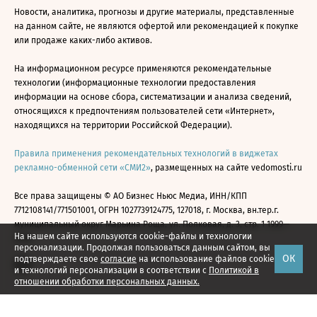
Новости, аналитика, прогнозы и другие материалы, представленные
на данном сайте, не являются офертой или рекомендацией к покупке
или продаже каких-либо активов.
На информационном ресурсе применяются рекомендательные
технологии (информационные технологии предоставления
информации на основе сбора, систематизации и анализа сведений,
относящихся к предпочтениям пользователей сети «Интернет»,
находящихся на территории Российской Федерации).
Правила применения рекомендательных технологий в виджетах
рекламно-обменной сети «СМИ2»
, размещенных на сайте vedomosti.ru
Все права защищены © АО Бизнес Ньюс Медиа, ИНН/КПП
7712108141/771501001, ОГРН 1027739124775, 127018, г. Москва, вн.тер.г.
муниципальный округ Марьина Роща, ул. Полковая, д. 3, стр. 1 1999—
На нашем сайте используются cookie-файлы и технологии
2026
персонализации. Продолжая пользоваться данным сайтом, вы
ОК
подтверждаете свое
согласие
на использование файлов cookie
и технологий персонализации в соответствии с
Политикой в
отношении обработки персональных данных.