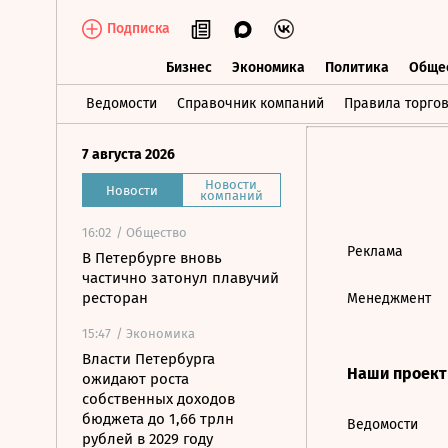
Подписка
Бизнес
Экономика
Политика
Обще
Бизнес
Экономика
Политика
О
Ведомости
Справочник компаний
Правила торго
7 августа 2026
Новости
Новости
компаний
16:02
/ Общество
Реклама
В Петербурге вновь
частично затонул плавучий
ресторан
Менеджмент
15:47
/ Экономика
Власти Петербурга
Наши проек
ожидают роста
собственных доходов
бюджета до 1,66 трлн
Ведомости
рублей в 2029 году