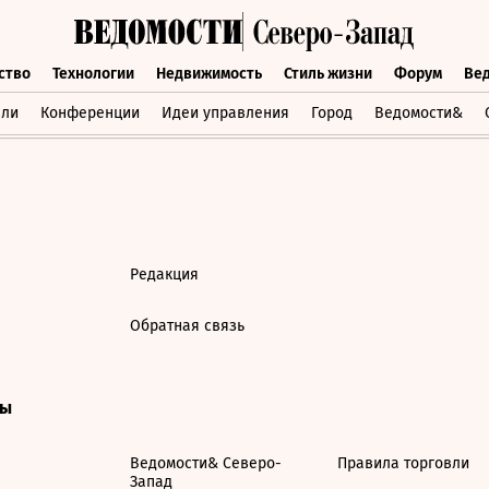
ство
Технологии
Недвижимость
Стиль жизни
Форум
Ве
бщество
Технологии
Недвижимость
Стиль жизни
Форум
вли
Конференции
Идеи управления
Город
Ведомости&
Редакция
Обратная связь
ты
Ведомости& Северо-
Правила торговли
Запад