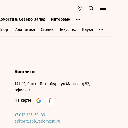
домости & Северо-Запад
Интервью
Ведомости & Северо-Запад
Интервью
Спорт
Аналитика
Страна
Техуспех
Наука
Контакты
191119, Санкт-Петербург, ул.Марата, д.82,
офис 89
На карте
+7 812 325–60–80
editor@spb.vedomosti.ru