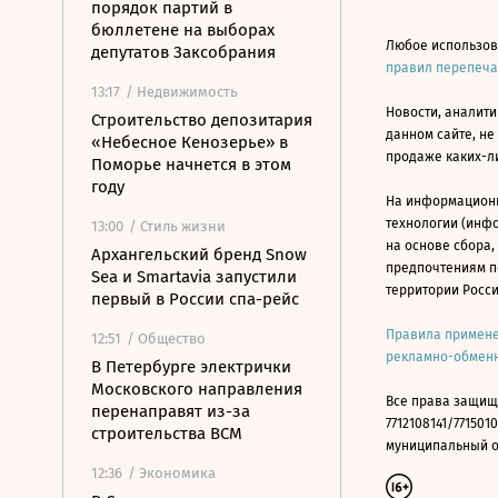
порядок партий в
бюллетене на выборах
Любое использов
депутатов Заксобрания
правил перепеч
13:17
/ Недвижимость
Новости, аналити
Строительство депозитария
данном сайте, не
«Небесное Кенозерье» в
продаже каких-л
Поморье начнется в этом
году
На информацион
технологии (инф
13:00
/ Стиль жизни
на основе сбора,
Архангельский бренд Snow
предпочтениям п
Sea и Smartavia запустили
территории Росс
первый в России спа-рейс
Правила примене
12:51
/ Общество
рекламно-обменн
В Петербурге электрички
Московского направления
Все права защищ
перенаправят из-за
7712108141/7715010
строительства ВСМ
муниципальный окр
12:36
/ Экономика