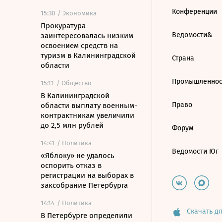
Конференции
15:30
/ Экономика
Прокуратура
Ведомости&
заинтересовалась низким
освоением средств на
туризм в Калининградской
Страна
области
Промышленнос
15:11
/ Общество
В Калининградской
Право
области выплату военным-
контрактникам увеличили
до 2,5 млн рублей
Форум
14:41
/ Политика
Ведомости Юг
«Яблоку» не удалось
оспорить отказ в
регистрации на выборах в
заксобрание Петербурга
14:14
/ Политика
Скачать дл
В Петербурге определили