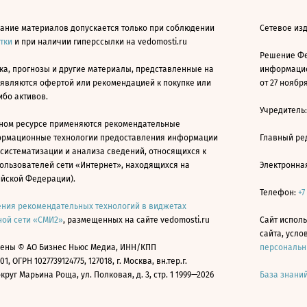
ание материалов допускается только при соблюдении
Сетевое изд
атки
и при наличии гиперссылки на vedomosti.ru
Решение Фе
ка, прогнозы и другие материалы, представленные на
информацио
 являются офертой или рекомендацией к покупке или
от 27 ноября
ибо активов.
Учредитель
ном ресурсе применяются рекомендательные
ормационные технологии предоставления информации
Главный ре
 систематизации и анализа сведений, относящихся к
ользователей сети «Интернет», находящихся на
Электронна
ийской Федерации).
Телефон:
+7
ния рекомендательных технологий в виджетах
ой сети «СМИ2»
, размещенных на сайте vedomosti.ru
Сайт исполь
сайта, усл
ены © АО Бизнес Ньюс Медиа, ИНН/КПП
персональн
01, ОГРН 1027739124775, 127018, г. Москва, вн.тер.г.
уг Марьина Роща, ул. Полковая, д. 3, стр. 1 1999—2026
База знани