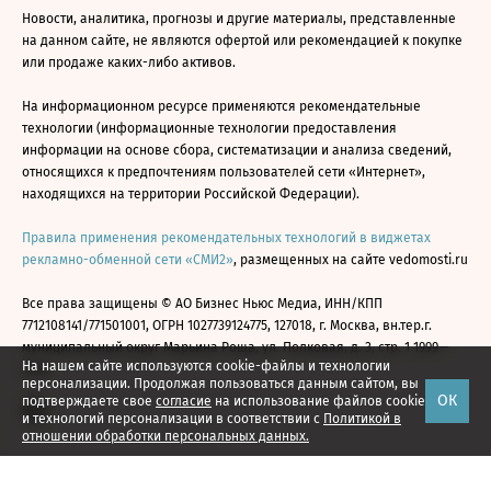
Новости, аналитика, прогнозы и другие материалы, представленные
на данном сайте, не являются офертой или рекомендацией к покупке
или продаже каких-либо активов.
На информационном ресурсе применяются рекомендательные
технологии (информационные технологии предоставления
информации на основе сбора, систематизации и анализа сведений,
относящихся к предпочтениям пользователей сети «Интернет»,
находящихся на территории Российской Федерации).
Правила применения рекомендательных технологий в виджетах
рекламно-обменной сети «СМИ2»
, размещенных на сайте vedomosti.ru
Все права защищены © АО Бизнес Ньюс Медиа, ИНН/КПП
7712108141/771501001, ОГРН 1027739124775, 127018, г. Москва, вн.тер.г.
муниципальный округ Марьина Роща, ул. Полковая, д. 3, стр. 1 1999—
На нашем сайте используются cookie-файлы и технологии
2026
персонализации. Продолжая пользоваться данным сайтом, вы
ОК
подтверждаете свое
согласие
на использование файлов cookie
и технологий персонализации в соответствии с
Политикой в
отношении обработки персональных данных.