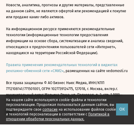
Новости, аналитика, прогнозы и другие материалы, представленные
на данном сайте, не являются офертой или рекомендацией к покупке
или продаже каких-либо активов.
На информационном ресурсе применяются рекомендательные
технологии (информационные технологии предоставления
информации на основе сбора, систематизации и анализа сведений,
относящихся к предпочтениям пользователей сети «Интернет»,
находящихся на территории Российской Федерации).
Правила применения рекомендательных технологий в виджетах
рекламно-обменной сети «СМИ2»
, размещенных на сайте vedomosti.ru
Все права защищены © АО Бизнес Ньюс Медиа, ИНН/КПП
7712108141/771501001, ОГРН 1027739124775, 127018, г. Москва, вн.тер.г.
муниципальный округ Марьина Роща, ул. Полковая, д. 3, стр. 1 1999—
На нашем сайте используются cookie-файлы и технологии
2026
персонализации. Продолжая пользоваться данным сайтом, вы
ОК
подтверждаете свое
согласие
на использование файлов cookie
и технологий персонализации в соответствии с
Политикой в
отношении обработки персональных данных.