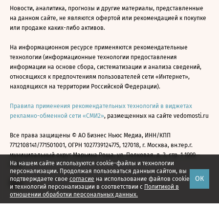
Новости, аналитика, прогнозы и другие материалы, представленные
на данном сайте, не являются офертой или рекомендацией к покупке
или продаже каких-либо активов.
На информационном ресурсе применяются рекомендательные
технологии (информационные технологии предоставления
информации на основе сбора, систематизации и анализа сведений,
относящихся к предпочтениям пользователей сети «Интернет»,
находящихся на территории Российской Федерации).
Правила применения рекомендательных технологий в виджетах
рекламно-обменной сети «СМИ2»
, размещенных на сайте vedomosti.ru
Все права защищены © АО Бизнес Ньюс Медиа, ИНН/КПП
7712108141/771501001, ОГРН 1027739124775, 127018, г. Москва, вн.тер.г.
муниципальный округ Марьина Роща, ул. Полковая, д. 3, стр. 1 1999—
На нашем сайте используются cookie-файлы и технологии
2026
персонализации. Продолжая пользоваться данным сайтом, вы
ОК
подтверждаете свое
согласие
на использование файлов cookie
и технологий персонализации в соответствии с
Политикой в
отношении обработки персональных данных.