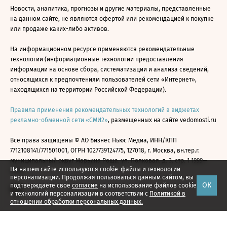
Новости, аналитика, прогнозы и другие материалы, представленные
на данном сайте, не являются офертой или рекомендацией к покупке
или продаже каких-либо активов.
На информационном ресурсе применяются рекомендательные
технологии (информационные технологии предоставления
информации на основе сбора, систематизации и анализа сведений,
относящихся к предпочтениям пользователей сети «Интернет»,
находящихся на территории Российской Федерации).
Правила применения рекомендательных технологий в виджетах
рекламно-обменной сети «СМИ2»
, размещенных на сайте vedomosti.ru
Все права защищены © АО Бизнес Ньюс Медиа, ИНН/КПП
7712108141/771501001, ОГРН 1027739124775, 127018, г. Москва, вн.тер.г.
муниципальный округ Марьина Роща, ул. Полковая, д. 3, стр. 1 1999—
На нашем сайте используются cookie-файлы и технологии
2026
персонализации. Продолжая пользоваться данным сайтом, вы
ОК
подтверждаете свое
согласие
на использование файлов cookie
и технологий персонализации в соответствии с
Политикой в
отношении обработки персональных данных.