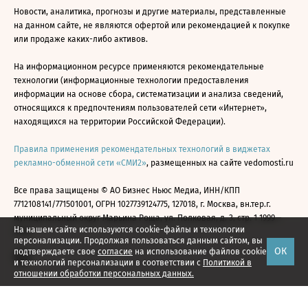
Новости, аналитика, прогнозы и другие материалы, представленные
на данном сайте, не являются офертой или рекомендацией к покупке
или продаже каких-либо активов.
На информационном ресурсе применяются рекомендательные
технологии (информационные технологии предоставления
информации на основе сбора, систематизации и анализа сведений,
относящихся к предпочтениям пользователей сети «Интернет»,
находящихся на территории Российской Федерации).
Правила применения рекомендательных технологий в виджетах
рекламно-обменной сети «СМИ2»
, размещенных на сайте vedomosti.ru
Все права защищены © АО Бизнес Ньюс Медиа, ИНН/КПП
7712108141/771501001, ОГРН 1027739124775, 127018, г. Москва, вн.тер.г.
муниципальный округ Марьина Роща, ул. Полковая, д. 3, стр. 1 1999—
На нашем сайте используются cookie-файлы и технологии
2026
персонализации. Продолжая пользоваться данным сайтом, вы
ОК
подтверждаете свое
согласие
на использование файлов cookie
и технологий персонализации в соответствии с
Политикой в
отношении обработки персональных данных.