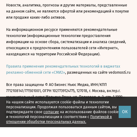
Новости, аналитика, прогнозы и другие материалы, представленные
на данном сайте, не являются офертой или рекомендацией к покупке
или продаже каких-либо активов.
На информационном ресурсе применяются рекомендательные
технологии (информационные технологии предоставления
информации на основе сбора, систематизации и анализа сведений,
относящихся к предпочтениям пользователей сети «Интернет»,
находящихся на территории Российской Федерации).
Правила применения рекомендательных технологий в виджетах
рекламно-обменной сети «СМИ2»
, размещенных на сайте vedomosti.ru
Все права защищены © АО Бизнес Ньюс Медиа, ИНН/КПП
7712108141/771501001, ОГРН 1027739124775, 127018, г. Москва, вн.тер.г.
муниципальный округ Марьина Роща, ул. Полковая, д. 3, стр. 1 1999—
На нашем сайте используются cookie-файлы и технологии
2026
персонализации. Продолжая пользоваться данным сайтом, вы
ОК
подтверждаете свое
согласие
на использование файлов cookie
и технологий персонализации в соответствии с
Политикой в
отношении обработки персональных данных.