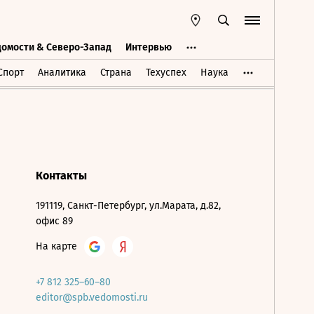
домости & Северо-Запад
Интервью
Ведомости & Северо-Запад
Интервью
Спорт
Аналитика
Страна
Техуспех
Наука
Контакты
191119, Санкт-Петербург, ул.Марата, д.82,
офис 89
На карте
+7 812 325–60–80
editor@spb.vedomosti.ru