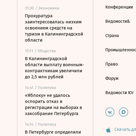
Конференции
15:30
/ Экономика
Прокуратура
Ведомости&
заинтересовалась низким
освоением средств на
туризм в Калининградской
Страна
области
Промышленнос
15:11
/ Общество
В Калининградской
Право
области выплату военным-
контрактникам увеличили
до 2,5 млн рублей
Форум
14:41
/ Политика
Ведомости Юг
«Яблоку» не удалось
оспорить отказ в
регистрации на выборах в
заксобрание Петербурга
14:14
/ Политика
Скачать дл
В Петербурге определили