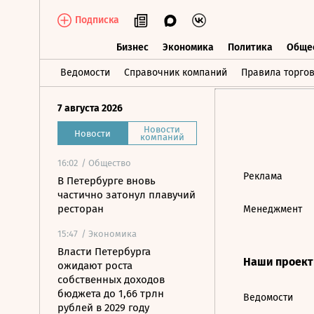
Подписка
Бизнес
Экономика
Политика
Обще
Бизнес
Экономика
Политика
О
Ведомости
Справочник компаний
Правила торго
7 августа 2026
Новости
Новости
компаний
16:02
/ Общество
Реклама
В Петербурге вновь
частично затонул плавучий
ресторан
Менеджмент
15:47
/ Экономика
Власти Петербурга
Наши проек
ожидают роста
собственных доходов
бюджета до 1,66 трлн
Ведомости
рублей в 2029 году