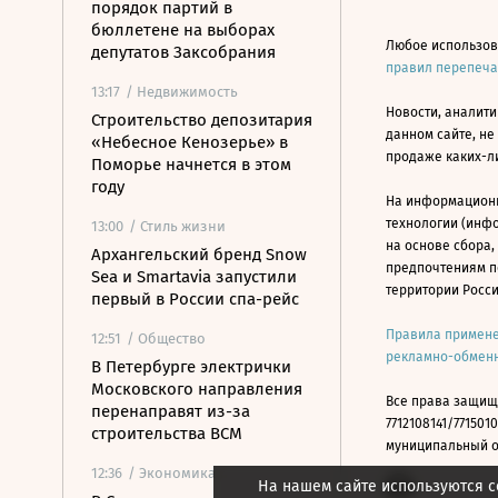
порядок партий в
бюллетене на выборах
Любое использов
депутатов Заксобрания
правил перепеч
13:17
/ Недвижимость
Новости, аналити
Строительство депозитария
данном сайте, не
«Небесное Кенозерье» в
продаже каких-л
Поморье начнется в этом
году
На информацион
технологии (инф
13:00
/ Стиль жизни
на основе сбора,
Архангельский бренд Snow
предпочтениям п
Sea и Smartavia запустили
территории Росс
первый в России спа-рейс
Правила примене
12:51
/ Общество
рекламно-обменн
В Петербурге электрички
Московского направления
Все права защищ
перенаправят из-за
7712108141/7715010
строительства ВСМ
муниципальный окр
12:36
/ Экономика
На нашем сайте используются c