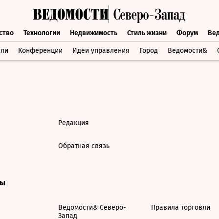
ство
Технологии
Недвижимость
Стиль жизни
Форум
Ве
бщество
Технологии
Недвижимость
Стиль жизни
Форум
вли
Конференции
Идеи управления
Город
Ведомости&
Редакция
Обратная связь
ты
Ведомости& Северо-
Правила торговли
Запад