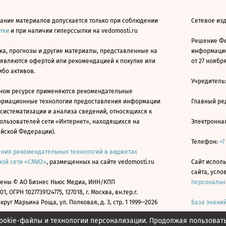
ание материалов допускается только при соблюдении
Сетевое изд
атки
и при наличии гиперссылки на vedomosti.ru
Решение Фе
ка, прогнозы и другие материалы, представленные на
информацио
 являются офертой или рекомендацией к покупке или
от 27 ноября
ибо активов.
Учредитель
ном ресурсе применяются рекомендательные
ормационные технологии предоставления информации
Главный ре
 систематизации и анализа сведений, относящихся к
ользователей сети «Интернет», находящихся на
Электронна
ийской Федерации).
Телефон:
+7
ния рекомендательных технологий в виджетах
ой сети «СМИ2»
, размещенных на сайте vedomosti.ru
Сайт исполь
сайта, усл
ены © АО Бизнес Ньюс Медиа, ИНН/КПП
персональн
01, ОГРН 1027739124775, 127018, г. Москва, вн.тер.г.
уг Марьина Роща, ул. Полковая, д. 3, стр. 1 1999—2026
База знани
ookie-файлы и технологии персонализации. Продолжая пользоват