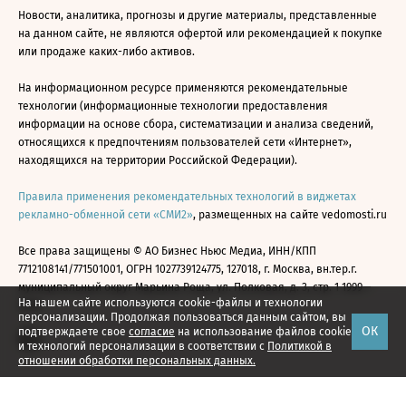
Новости, аналитика, прогнозы и другие материалы, представленные
на данном сайте, не являются офертой или рекомендацией к покупке
или продаже каких-либо активов.
На информационном ресурсе применяются рекомендательные
технологии (информационные технологии предоставления
информации на основе сбора, систематизации и анализа сведений,
относящихся к предпочтениям пользователей сети «Интернет»,
находящихся на территории Российской Федерации).
Правила применения рекомендательных технологий в виджетах
рекламно-обменной сети «СМИ2»
, размещенных на сайте vedomosti.ru
Все права защищены © АО Бизнес Ньюс Медиа, ИНН/КПП
7712108141/771501001, ОГРН 1027739124775, 127018, г. Москва, вн.тер.г.
муниципальный округ Марьина Роща, ул. Полковая, д. 3, стр. 1 1999—
На нашем сайте используются cookie-файлы и технологии
2026
персонализации. Продолжая пользоваться данным сайтом, вы
ОК
подтверждаете свое
согласие
на использование файлов cookie
и технологий персонализации в соответствии с
Политикой в
отношении обработки персональных данных.