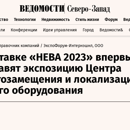
ство
Технологии
Недвижимость
Стиль жизни
Форум
Ве
бщество
Технологии
Недвижимость
Стиль жизни
Форум
вли
Конференции
Идеи управления
Город
Ведомости&
правочник компаний
/ ЭкспоФорум-Интернэшнл, ООО
тавке «НЕВА 2023» вперв
авят экспозицию Центра
озамещения и локализац
го оборудования