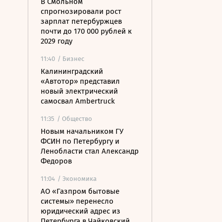
В Смольном
спрогнозировали рост
зарплат петербуржцев
почти до 170 000 рублей к
2029 году
11:40
/ Бизнес
Калининградский
«Автотор» представил
новый электрический
самосвал Ambertruck
11:35
/ Общество
Новым начальником ГУ
ФСИН по Петербургу и
Ленобласти стал Александр
Федоров
11:04
/ Экономика
АО «Газпром бытовые
системы» перенесло
юридический адрес из
Петербурга в Чайковский