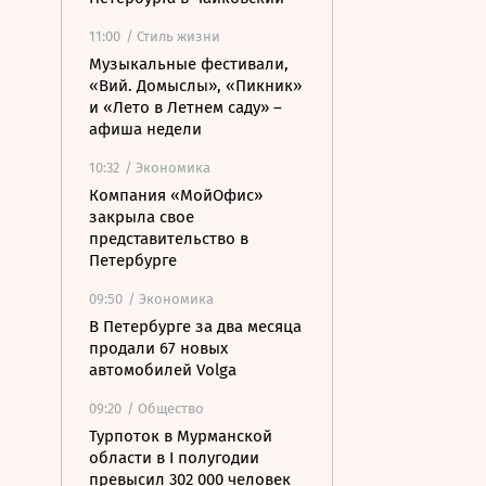
11:00
/ Стиль жизни
Музыкальные фестивали,
«Вий. Домыслы», «Пикник»
и «Лето в Летнем саду» –
афиша недели
10:32
/ Экономика
Компания «МойОфис»
закрыла свое
представительство в
Петербурге
09:50
/ Экономика
В Петербурге за два месяца
продали 67 новых
автомобилей Volga
09:20
/ Общество
Турпоток в Мурманской
области в I полугодии
превысил 302 000 человек