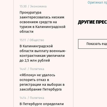
Оригинал п
15:30
/ Экономика
Прокуратура
заинтересовалась низким
ДРУГИЕ ПРЕ
освоением средств на
туризм в Калининградской
области
15:11
/ Общество
Показать ещ
В Калининградской
области выплату военным-
контрактникам увеличили
до 2,5 млн рублей
14:41
/ Политика
«Яблоку» не удалось
оспорить отказ в
регистрации на выборах в
заксобрание Петербурга
14:14
/ Политика
В Петербурге определили