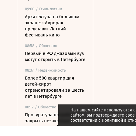
09:00
/ Стиль жизни
Архитектура на большом
экране: «Аврора»
представит Летний
фестиваль кино
08:58
/ Общество
Первый в РФ джазовый вуз
могут открыть в Петербурге
08:37
/ Недвижимость
Более 500 квартир для
детей-сирот
отремонтировали за шесть
лет в Петербурге
08:12
/ Общество
На нашем сайте используются c
Прокуратура потребовала
сайтом, вы подтверждаете свое
соответствии с
Политикой в отн
закрыть незаконные
пансионаты в Стрельне