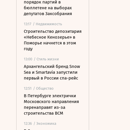
порядок партий в
бюллетене на выборах
депутатов Заксобрания
13:17
/ Недвижимость
Строительство депозитария
«Небесное Кенозерье» в
Поморье начнется в этом
году
13:00
/ Стиль жизни
Архангельский бренд Snow
Sea и Smartavia запустили
первый в России спа-рейс
12:51
/ Общество
В Петербурге электрички
Московского направления
перенаправят из-за
строительства ВСМ
12:36
/ Экономика