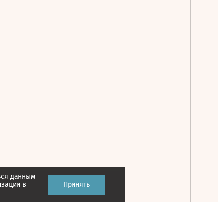
ься данным
Принять
изации в