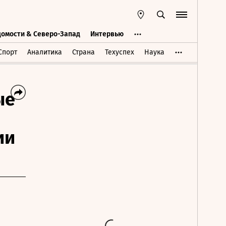
домости & Северо-Запад
Интервью
Ведомости & Северо-Запад
Интервью
Спорт
Аналитика
Страна
Техуспех
Наука
ые
ии