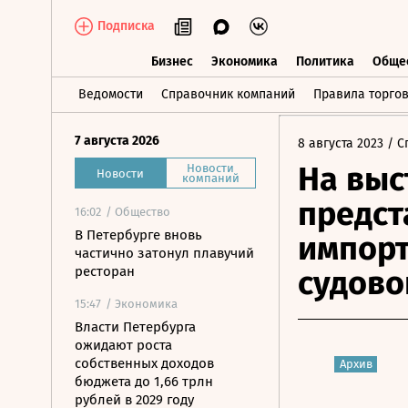
Подписка
Бизнес
Экономика
Политика
Обще
Бизнес
Экономика
Политика
О
Ведомости
Справочник компаний
Правила торго
7 августа 2026
8 августа 2023
/ С
На выс
Новости
Новости
компаний
предст
16:02
/ Общество
В Петербурге вновь
импорт
частично затонул плавучий
ресторан
судово
15:47
/ Экономика
Власти Петербурга
ожидают роста
собственных доходов
Архив
бюджета до 1,66 трлн
рублей в 2029 году