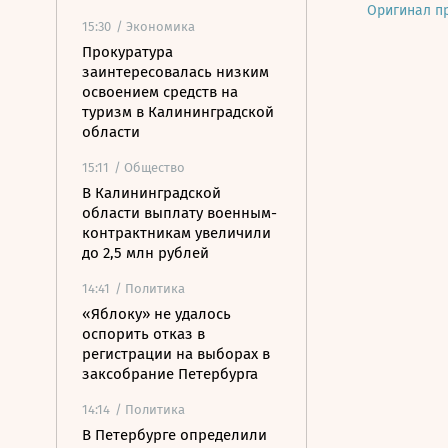
Оригинал п
15:30
/ Экономика
Прокуратура
заинтересовалась низким
освоением средств на
туризм в Калининградской
области
15:11
/ Общество
В Калининградской
области выплату военным-
контрактникам увеличили
до 2,5 млн рублей
14:41
/ Политика
«Яблоку» не удалось
оспорить отказ в
регистрации на выборах в
заксобрание Петербурга
14:14
/ Политика
В Петербурге определили