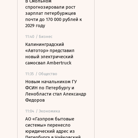
В Смольном
спрогнозировали рост
зарплат петербуржцев
почти до 170 000 рублей к
2029 году
11:40
/ Бизнес
Калининградский
«Автотор» представил
новый электрический
самосвал Ambertruck
11:35
/ Общество
Новым начальником ГУ
ФСИН по Петербургу и
Ленобласти стал Александр
Федоров
11:04
/ Экономика
АО «Газпром бытовые
системы» перенесло
юридический адрес из
Петербурга в Чайковский