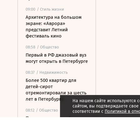
09:00
/ Стиль жизни
Архитектура на большом
экране: «Аврора»
представит Летний
фестиваль кино
08:58
/ Общество
Первый в РФ джазовый вуз
могут открыть в Петербурге
08:37
/ Недвижимость
Более 500 квартир для
детей-сирот
отремонтировали за шесть
лет в Петербурге
На нашем сайте используются c
сайтом, вы подтверждаете свое
08:12
/ Общество
соответствии с
Политикой в отн
Прокуратура потребовала
закрыть незаконные
пансионаты в Стрельне