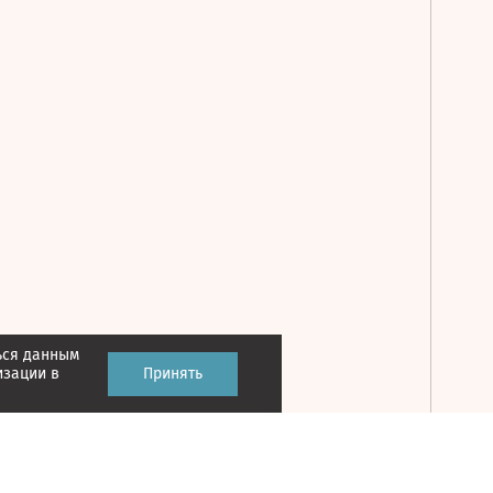
ься данным
Принять
изации в