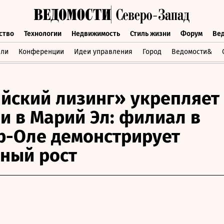
ство
Технологии
Недвижимость
Стиль жизни
Форум
Ве
бщество
Технологии
Недвижимость
Стиль жизни
Форум
вли
Конференции
Идеи управления
Город
Ведомости&
йский лизинг» укрепляет
и в Марий Эл: филиал в
-Оле демонстрирует
ный рост