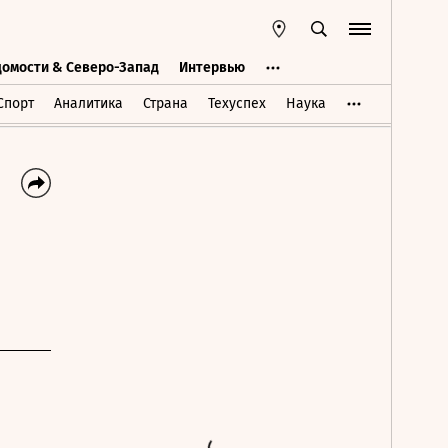
домости & Северо-Запад
Интервью
Ведомости & Северо-Запад
Интервью
Спорт
Аналитика
Страна
Техуспех
Наука