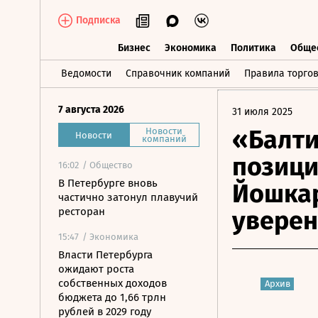
Подписка
Бизнес
Экономика
Политика
Обще
Бизнес
Экономика
Политика
О
Ведомости
Справочник компаний
Правила торго
7 августа 2026
31 июля 2025
«Балти
Новости
Новости
компаний
позици
16:02
/ Общество
В Петербурге вновь
Йошкар
частично затонул плавучий
ресторан
уверен
15:47
/ Экономика
Власти Петербурга
ожидают роста
собственных доходов
Архив
бюджета до 1,66 трлн
рублей в 2029 году