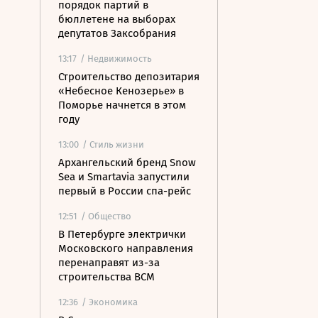
порядок партий в
бюллетене на выборах
депутатов Заксобрания
13:17
/ Недвижимость
Строительство депозитария
«Небесное Кенозерье» в
Поморье начнется в этом
году
13:00
/ Стиль жизни
Архангельский бренд Snow
Sea и Smartavia запустили
первый в России спа-рейс
12:51
/ Общество
В Петербурге электрички
Московского направления
перенаправят из-за
строительства ВСМ
12:36
/ Экономика