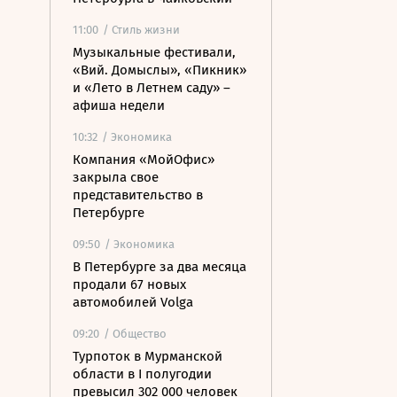
11:00
/ Стиль жизни
Музыкальные фестивали,
«Вий. Домыслы», «Пикник»
и «Лето в Летнем саду» –
афиша недели
10:32
/ Экономика
Компания «МойОфис»
закрыла свое
представительство в
Петербурге
09:50
/ Экономика
В Петербурге за два месяца
продали 67 новых
автомобилей Volga
09:20
/ Общество
Турпоток в Мурманской
области в I полугодии
превысил 302 000 человек