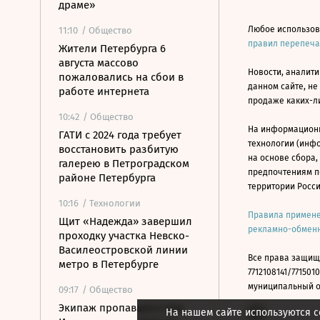
драме»
Любое использов
11:10
/ Общество
правил перепеч
Жители Петербурга 6
августа массово
Новости, аналити
пожаловались на сбои в
данном сайте, не
работе интернета
продаже каких-л
10:42
/ Общество
На информацион
ГАТИ с 2024 года требует
технологии (инф
восстановить разбитую
на основе сбора,
галерею в Петроградском
предпочтениям п
районе Петербурга
территории Росс
10:16
/ Технологии
Правила примене
Щит «Надежда» завершил
рекламно-обменн
проходку участка Невско-
Василеостровской линии
Все права защищ
метро в Петербурге
7712108141/7715010
муниципальный окр
09:17
/ Общество
Экипаж пропавшего под
На нашем сайте используются c