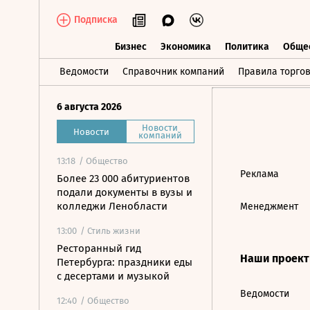
Подписка
Бизнес
Экономика
Политика
Обще
Бизнес
Экономика
Политика
О
Ведомости
Справочник компаний
Правила торго
6 августа 2026
Новости
Новости
компаний
13:18
/ Общество
Реклама
Более 23 000 абитуриентов
подали документы в вузы и
колледжи Ленобласти
Менеджмент
13:00
/ Стиль жизни
Ресторанный гид
Наши проек
Петербурга: праздники еды
с десертами и музыкой
Ведомости
12:40
/ Общество