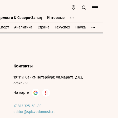
домости & Северо-Запад
Интервью
Ведомости & Северо-Запад
Интервью
Спорт
Аналитика
Страна
Техуспех
Наука
Контакты
191119, Санкт-Петербург, ул.Марата, д.82,
офис 89
На карте
+7 812 325–60–80
editor@spb.vedomosti.ru