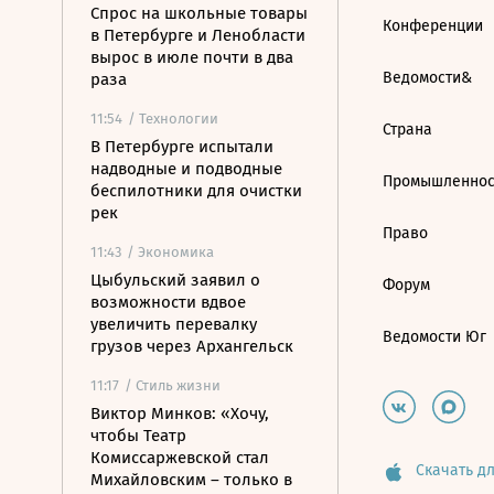
Спрос на школьные товары
Конференции
в Петербурге и Ленобласти
вырос в июле почти в два
Ведомости&
раза
11:54
/ Технологии
Страна
В Петербурге испытали
надводные и подводные
Промышленнос
беспилотники для очистки
рек
Право
11:43
/ Экономика
Цыбульский заявил о
Форум
возможности вдвое
увеличить перевалку
Ведомости Юг
грузов через Архангельск
11:17
/ Стиль жизни
Виктор Минков: «Хочу,
чтобы Театр
Комиссаржевской стал
Скачать дл
Михайловским – только в