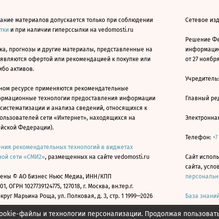
ание материалов допускается только при соблюдении
Сетевое изд
атки
и при наличии гиперссылки на vedomosti.ru
Решение Фе
ка, прогнозы и другие материалы, представленные на
информацио
 являются офертой или рекомендацией к покупке или
от 27 ноября
ибо активов.
Учредитель
ном ресурсе применяются рекомендательные
ормационные технологии предоставления информации
Главный ре
 систематизации и анализа сведений, относящихся к
ользователей сети «Интернет», находящихся на
Электронна
ийской Федерации).
Телефон:
+7
ния рекомендательных технологий в виджетах
ой сети «СМИ2»
, размещенных на сайте vedomosti.ru
Сайт исполь
сайта, усл
ены © АО Бизнес Ньюс Медиа, ИНН/КПП
персональн
01, ОГРН 1027739124775, 127018, г. Москва, вн.тер.г.
уг Марьина Роща, ул. Полковая, д. 3, стр. 1 1999—2026
База знани
ookie-файлы и технологии персонализации. Продолжая пользоват