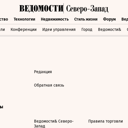
ство
Технологии
Недвижимость
Стиль жизни
Форум
Ве
бщество
Технологии
Недвижимость
Стиль жизни
Форум
вли
Конференции
Идеи управления
Город
Ведомости&
Редакция
Обратная связь
ты
Ведомости& Северо-
Правила торговли
Запад