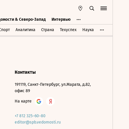
домости & Северо-Запад
Интервью
Ведомости & Северо-Запад
Интервью
Спорт
Аналитика
Страна
Техуспех
Наука
Контакты
191119, Санкт-Петербург, ул.Марата, д.82,
офис 89
На карте
+7 812 325–60–80
editor@spb.vedomosti.ru