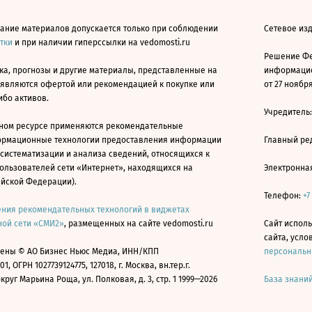
ание материалов допускается только при соблюдении
Сетевое изд
атки
и при наличии гиперссылки на vedomosti.ru
Решение Фе
ка, прогнозы и другие материалы, представленные на
информацио
 являются офертой или рекомендацией к покупке или
от 27 ноября
ибо активов.
Учредитель
ном ресурсе применяются рекомендательные
ормационные технологии предоставления информации
Главный ре
 систематизации и анализа сведений, относящихся к
ользователей сети «Интернет», находящихся на
Электронна
ийской Федерации).
Телефон:
+7
ния рекомендательных технологий в виджетах
ой сети «СМИ2»
, размещенных на сайте vedomosti.ru
Сайт исполь
сайта, усл
ены © АО Бизнес Ньюс Медиа, ИНН/КПП
персональн
01, ОГРН 1027739124775, 127018, г. Москва, вн.тер.г.
уг Марьина Роща, ул. Полковая, д. 3, стр. 1 1999—2026
База знани