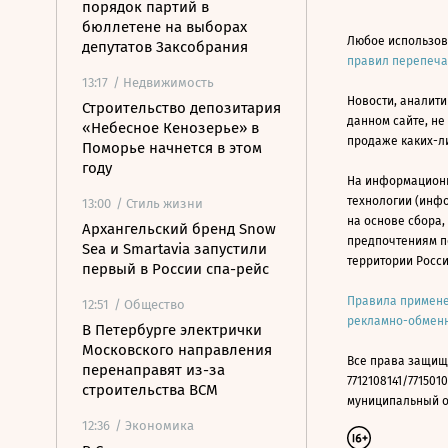
порядок партий в
бюллетене на выборах
Любое использов
депутатов Заксобрания
правил перепеч
13:17
/ Недвижимость
Новости, аналити
Строительство депозитария
данном сайте, не
«Небесное Кенозерье» в
продаже каких-л
Поморье начнется в этом
году
На информацион
технологии (инф
13:00
/ Стиль жизни
на основе сбора,
Архангельский бренд Snow
предпочтениям п
Sea и Smartavia запустили
территории Росс
первый в России спа-рейс
Правила примене
12:51
/ Общество
рекламно-обменн
В Петербурге электрички
Московского направления
Все права защищ
перенаправят из-за
7712108141/7715010
строительства ВСМ
муниципальный окр
12:36
/ Экономика