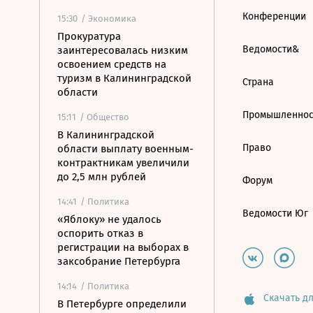
Конференции
15:30
/ Экономика
Прокуратура
Ведомости&
заинтересовалась низким
освоением средств на
туризм в Калининградской
Страна
области
Промышленнос
15:11
/ Общество
В Калининградской
Право
области выплату военным-
контрактникам увеличили
до 2,5 млн рублей
Форум
14:41
/ Политика
Ведомости Юг
«Яблоку» не удалось
оспорить отказ в
регистрации на выборах в
заксобрание Петербурга
14:14
/ Политика
Скачать дл
В Петербурге определили