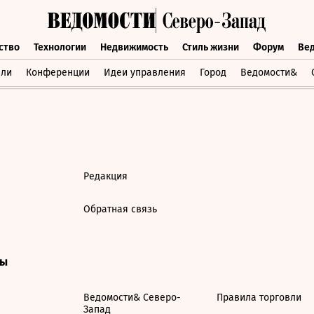
ство
Технологии
Недвижимость
Стиль жизни
Форум
Ве
бщество
Технологии
Недвижимость
Стиль жизни
Форум
вли
Конференции
Идеи управления
Город
Ведомости&
Редакция
Обратная связь
ты
Ведомости& Северо-
Правила торговли
Запад