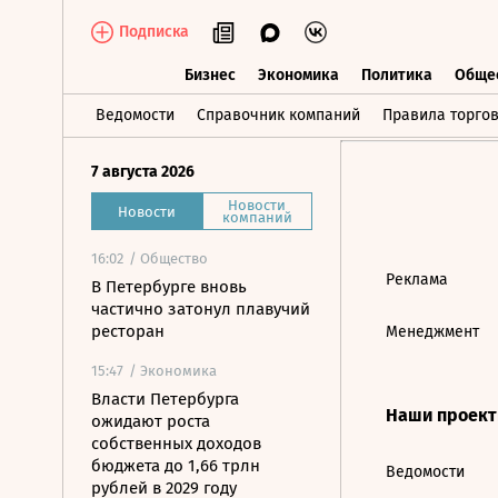
Подписка
Бизнес
Экономика
Политика
Обще
Бизнес
Экономика
Политика
О
Ведомости
Справочник компаний
Правила торго
7 августа 2026
Новости
Новости
компаний
16:02
/ Общество
Реклама
В Петербурге вновь
частично затонул плавучий
ресторан
Менеджмент
15:47
/ Экономика
Власти Петербурга
Наши проек
ожидают роста
собственных доходов
бюджета до 1,66 трлн
Ведомости
рублей в 2029 году