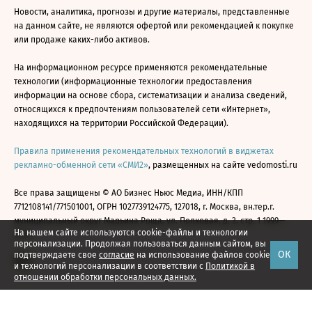
Новости, аналитика, прогнозы и другие материалы, представленные
на данном сайте, не являются офертой или рекомендацией к покупке
или продаже каких-либо активов.
На информационном ресурсе применяются рекомендательные
технологии (информационные технологии предоставления
информации на основе сбора, систематизации и анализа сведений,
относящихся к предпочтениям пользователей сети «Интернет»,
находящихся на территории Российской Федерации).
Правила применения рекомендательных технологий в виджетах
рекламно-обменной сети «СМИ2»
, размещенных на сайте vedomosti.ru
Все права защищены © АО Бизнес Ньюс Медиа, ИНН/КПП
7712108141/771501001, ОГРН 1027739124775, 127018, г. Москва, вн.тер.г.
муниципальный округ Марьина Роща, ул. Полковая, д. 3, стр. 1 1999—
На нашем сайте используются cookie-файлы и технологии
2026
персонализации. Продолжая пользоваться данным сайтом, вы
ОК
подтверждаете свое
согласие
на использование файлов cookie
и технологий персонализации в соответствии с
Политикой в
отношении обработки персональных данных.