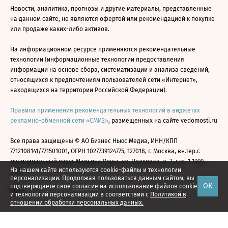
Новости, аналитика, прогнозы и другие материалы, представленные
на данном сайте, не являются офертой или рекомендацией к покупке
или продаже каких-либо активов.
На информационном ресурсе применяются рекомендательные
технологии (информационные технологии предоставления
информации на основе сбора, систематизации и анализа сведений,
относящихся к предпочтениям пользователей сети «Интернет»,
находящихся на территории Российской Федерации).
Правила применения рекомендательных технологий в виджетах
рекламно-обменной сети «СМИ2»
, размещенных на сайте vedomosti.ru
Все права защищены © АО Бизнес Ньюс Медиа, ИНН/КПП
7712108141/771501001, ОГРН 1027739124775, 127018, г. Москва, вн.тер.г.
муниципальный округ Марьина Роща, ул. Полковая, д. 3, стр. 1 1999—
На нашем сайте используются cookie-файлы и технологии
2026
персонализации. Продолжая пользоваться данным сайтом, вы
ОК
подтверждаете свое
согласие
на использование файлов cookie
и технологий персонализации в соответствии с
Политикой в
отношении обработки персональных данных.