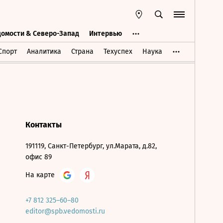
домости & Северо-Запад
Интервью
Ведомости & Северо-Запад
Интервью
Спорт
Аналитика
Страна
Техуспех
Наука
Контакты
191119, Санкт-Петербург, ул.Марата, д.82,
офис 89
На карте
+7 812 325–60–80
editor@spb.vedomosti.ru