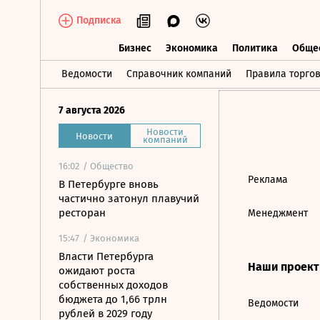
Подписка
Бизнес
Экономика
Политика
Обще
Бизнес
Экономика
Политика
О
Ведомости
Справочник компаний
Правила торго
7 августа 2026
Новости
Новости
компаний
16:02
/ Общество
Реклама
В Петербурге вновь
частично затонул плавучий
ресторан
Менеджмент
15:47
/ Экономика
Власти Петербурга
Наши проек
ожидают роста
собственных доходов
бюджета до 1,66 трлн
Ведомости
рублей в 2029 году