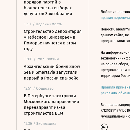
порядок партий в
бюллетене на выборах
Любое использов
депутатов Заксобрания
правил перепеч
13:17
/ Недвижимость
Новости, аналити
Строительство депозитария
данном сайте, не
«Небесное Кенозерье» в
продаже каких-л
Поморье начнется в этом
году
На информацион
технологии (инф
13:00
/ Стиль жизни
на основе сбора,
Архангельский бренд Snow
предпочтениям п
Sea и Smartavia запустили
территории Росс
первый в России спа-рейс
Правила примене
12:51
/ Общество
рекламно-обменн
В Петербурге электрички
Московского направления
Все права защищ
перенаправят из-за
7712108141/7715010
строительства ВСМ
муниципальный окр
12:36
/ Экономика