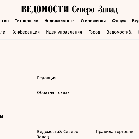
ство
Технологии
Недвижимость
Стиль жизни
Форум
Ве
бщество
Технологии
Недвижимость
Стиль жизни
Форум
вли
Конференции
Идеи управления
Город
Ведомости&
Редакция
Обратная связь
ты
Ведомости& Северо-
Правила торговли
Запад