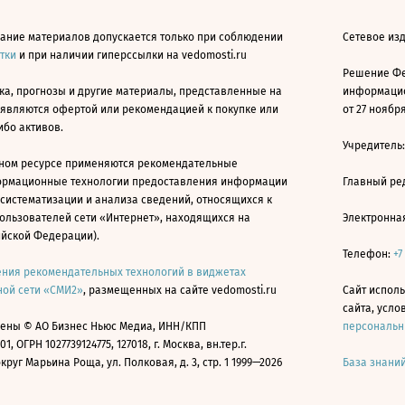
ание материалов допускается только при соблюдении
Сетевое изд
атки
и при наличии гиперссылки на vedomosti.ru
Решение Фе
ка, прогнозы и другие материалы, представленные на
информацио
 являются офертой или рекомендацией к покупке или
от 27 ноября
ибо активов.
Учредитель
ном ресурсе применяются рекомендательные
ормационные технологии предоставления информации
Главный ре
 систематизации и анализа сведений, относящихся к
ользователей сети «Интернет», находящихся на
Электронна
ийской Федерации).
Телефон:
+7
ния рекомендательных технологий в виджетах
ой сети «СМИ2»
, размещенных на сайте vedomosti.ru
Сайт исполь
сайта, усл
ены © АО Бизнес Ньюс Медиа, ИНН/КПП
персональн
01, ОГРН 1027739124775, 127018, г. Москва, вн.тер.г.
уг Марьина Роща, ул. Полковая, д. 3, стр. 1 1999—2026
База знани