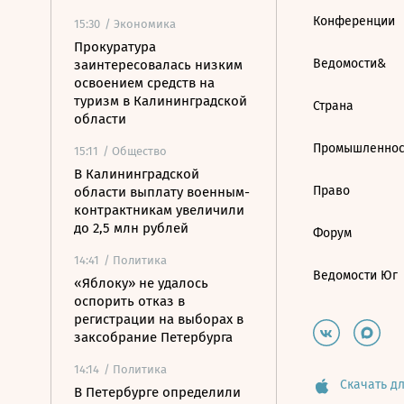
Конференции
15:30
/ Экономика
Прокуратура
Ведомости&
заинтересовалась низким
освоением средств на
туризм в Калининградской
Страна
области
Промышленнос
15:11
/ Общество
В Калининградской
Право
области выплату военным-
контрактникам увеличили
до 2,5 млн рублей
Форум
14:41
/ Политика
Ведомости Юг
«Яблоку» не удалось
оспорить отказ в
регистрации на выборах в
заксобрание Петербурга
14:14
/ Политика
Скачать дл
В Петербурге определили