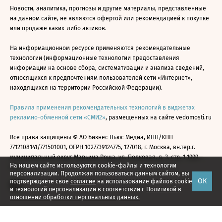
Новости, аналитика, прогнозы и другие материалы, представленные
на данном сайте, не являются офертой или рекомендацией к покупке
или продаже каких-либо активов.
На информационном ресурсе применяются рекомендательные
технологии (информационные технологии предоставления
информации на основе сбора, систематизации и анализа сведений,
относящихся к предпочтениям пользователей сети «Интернет»,
находящихся на территории Российской Федерации).
Правила применения рекомендательных технологий в виджетах
рекламно-обменной сети «СМИ2»
, размещенных на сайте vedomosti.ru
Все права защищены © АО Бизнес Ньюс Медиа, ИНН/КПП
7712108141/771501001, ОГРН 1027739124775, 127018, г. Москва, вн.тер.г.
муниципальный округ Марьина Роща, ул. Полковая, д. 3, стр. 1 1999—
На нашем сайте используются cookie-файлы и технологии
2026
персонализации. Продолжая пользоваться данным сайтом, вы
ОК
подтверждаете свое
согласие
на использование файлов cookie
и технологий персонализации в соответствии с
Политикой в
отношении обработки персональных данных.