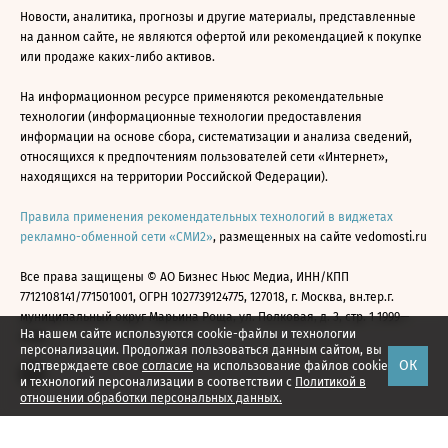
Новости, аналитика, прогнозы и другие материалы, представленные
на данном сайте, не являются офертой или рекомендацией к покупке
или продаже каких-либо активов.
На информационном ресурсе применяются рекомендательные
технологии (информационные технологии предоставления
информации на основе сбора, систематизации и анализа сведений,
относящихся к предпочтениям пользователей сети «Интернет»,
находящихся на территории Российской Федерации).
Правила применения рекомендательных технологий в виджетах
рекламно-обменной сети «СМИ2»
, размещенных на сайте vedomosti.ru
Все права защищены © АО Бизнес Ньюс Медиа, ИНН/КПП
7712108141/771501001, ОГРН 1027739124775, 127018, г. Москва, вн.тер.г.
муниципальный округ Марьина Роща, ул. Полковая, д. 3, стр. 1 1999—
На нашем сайте используются cookie-файлы и технологии
2026
персонализации. Продолжая пользоваться данным сайтом, вы
ОК
подтверждаете свое
согласие
на использование файлов cookie
и технологий персонализации в соответствии с
Политикой в
отношении обработки персональных данных.