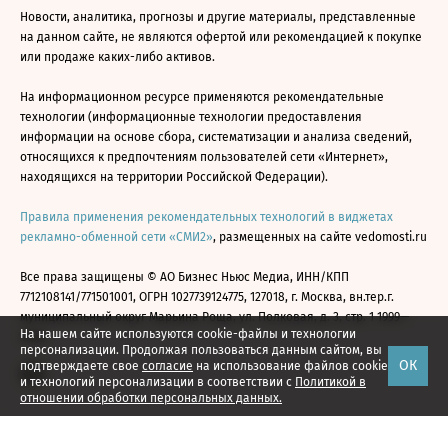
Новости, аналитика, прогнозы и другие материалы, представленные
на данном сайте, не являются офертой или рекомендацией к покупке
или продаже каких-либо активов.
На информационном ресурсе применяются рекомендательные
технологии (информационные технологии предоставления
информации на основе сбора, систематизации и анализа сведений,
относящихся к предпочтениям пользователей сети «Интернет»,
находящихся на территории Российской Федерации).
Правила применения рекомендательных технологий в виджетах
рекламно-обменной сети «СМИ2»
, размещенных на сайте vedomosti.ru
Все права защищены © АО Бизнес Ньюс Медиа, ИНН/КПП
7712108141/771501001, ОГРН 1027739124775, 127018, г. Москва, вн.тер.г.
муниципальный округ Марьина Роща, ул. Полковая, д. 3, стр. 1 1999—
На нашем сайте используются cookie-файлы и технологии
2026
персонализации. Продолжая пользоваться данным сайтом, вы
ОК
подтверждаете свое
согласие
на использование файлов cookie
и технологий персонализации в соответствии с
Политикой в
отношении обработки персональных данных.