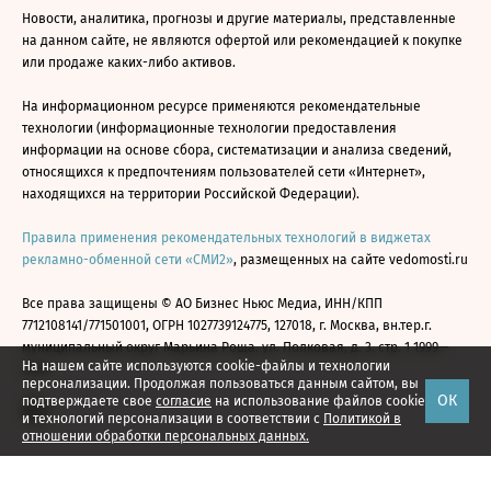
Новости, аналитика, прогнозы и другие материалы, представленные
на данном сайте, не являются офертой или рекомендацией к покупке
или продаже каких-либо активов.
На информационном ресурсе применяются рекомендательные
технологии (информационные технологии предоставления
информации на основе сбора, систематизации и анализа сведений,
относящихся к предпочтениям пользователей сети «Интернет»,
находящихся на территории Российской Федерации).
Правила применения рекомендательных технологий в виджетах
рекламно-обменной сети «СМИ2»
, размещенных на сайте vedomosti.ru
Все права защищены © АО Бизнес Ньюс Медиа, ИНН/КПП
7712108141/771501001, ОГРН 1027739124775, 127018, г. Москва, вн.тер.г.
муниципальный округ Марьина Роща, ул. Полковая, д. 3, стр. 1 1999—
На нашем сайте используются cookie-файлы и технологии
2026
персонализации. Продолжая пользоваться данным сайтом, вы
ОК
подтверждаете свое
согласие
на использование файлов cookie
и технологий персонализации в соответствии с
Политикой в
отношении обработки персональных данных.