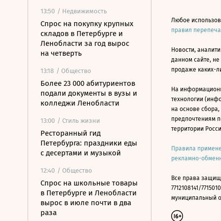
13:50
/ Недвижимость
Любое использов
Спрос на покупку крупных
правил перепеч
складов в Петербурге и
Ленобласти за год вырос
Новости, аналити
на четверть
данном сайте, не
продаже каких-л
13:18
/ Общество
Более 23 000 абитуриентов
На информацион
подали документы в вузы и
технологии (инф
колледжи Ленобласти
на основе сбора,
предпочтениям п
13:00
/ Стиль жизни
территории Росс
Ресторанный гид
Петербурга: праздники еды
Правила примене
с десертами и музыкой
рекламно-обменн
12:40
/ Общество
Все права защищ
Спрос на школьные товары
7712108141/7715010
в Петербурге и Ленобласти
муниципальный окр
вырос в июле почти в два
раза