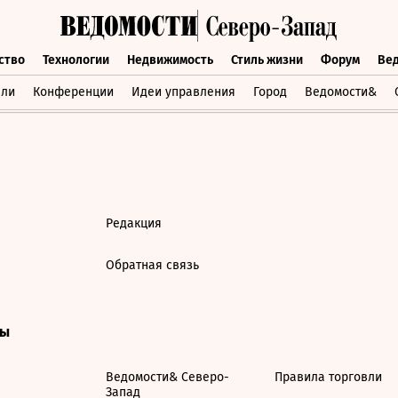
ство
Технологии
Недвижимость
Стиль жизни
Форум
Ве
бщество
Технологии
Недвижимость
Стиль жизни
Форум
вли
Конференции
Идеи управления
Город
Ведомости&
Редакция
Обратная связь
ты
Ведомости& Северо-
Правила торговли
Запад