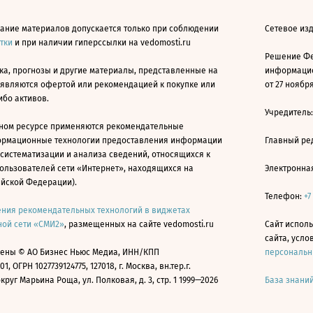
ание материалов допускается только при соблюдении
Сетевое изд
атки
и при наличии гиперссылки на vedomosti.ru
Решение Фе
ка, прогнозы и другие материалы, представленные на
информацио
 являются офертой или рекомендацией к покупке или
от 27 ноября
ибо активов.
Учредитель
ном ресурсе применяются рекомендательные
ормационные технологии предоставления информации
Главный ре
 систематизации и анализа сведений, относящихся к
ользователей сети «Интернет», находящихся на
Электронна
ийской Федерации).
Телефон:
+7
ния рекомендательных технологий в виджетах
ой сети «СМИ2»
, размещенных на сайте vedomosti.ru
Сайт исполь
сайта, усл
ены © АО Бизнес Ньюс Медиа, ИНН/КПП
персональн
01, ОГРН 1027739124775, 127018, г. Москва, вн.тер.г.
уг Марьина Роща, ул. Полковая, д. 3, стр. 1 1999—2026
База знани