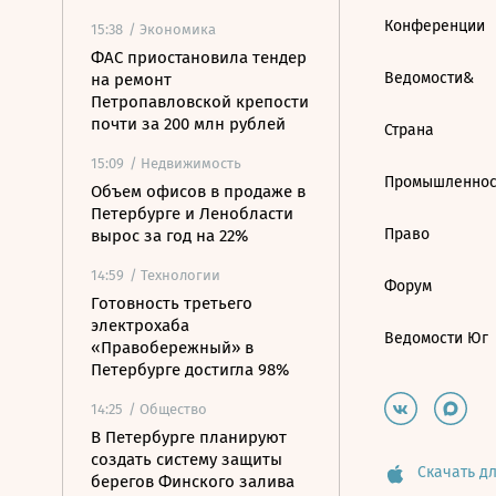
Конференции
15:38
/ Экономика
ФАС приостановила тендер
Ведомости&
на ремонт
Петропавловской крепости
почти за 200 млн рублей
Страна
15:09
/ Недвижимость
Промышленнос
Объем офисов в продаже в
Петербурге и Ленобласти
Право
вырос за год на 22%
14:59
/ Технологии
Форум
Готовность третьего
электрохаба
Ведомости Юг
«Правобережный» в
Петербурге достигла 98%
14:25
/ Общество
В Петербурге планируют
создать систему защиты
Скачать дл
берегов Финского залива