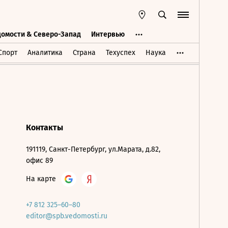
домости & Северо-Запад
Интервью
Ведомости & Северо-Запад
Интервью
Спорт
Аналитика
Страна
Техуспех
Наука
Контакты
191119, Санкт-Петербург, ул.Марата, д.82,
офис 89
На карте
+7 812 325–60–80
editor@spb.vedomosti.ru