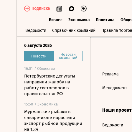
Подписка
Бизнес
Экономика
Политика
Обще
Бизнес
Экономика
Политика
О
Ведомости
Справочник компаний
Правила торго
6 августа 2026
Новости
Новости
компаний
16:01
/ Общество
Реклама
Петербургские депутаты
направили жалобу на
работу светофоров в
Менеджмент
правительство РФ
15:50
/ Экономика
Наши проек
Мурманские рыбаки в
январе-июле нарастили
экспорт рыбной продукции
Ведомости
на 15%