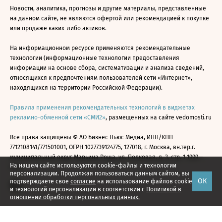
Новости, аналитика, прогнозы и другие материалы, представленные
на данном сайте, не являются офертой или рекомендацией к покупке
или продаже каких-либо активов.
На информационном ресурсе применяются рекомендательные
технологии (информационные технологии предоставления
информации на основе сбора, систематизации и анализа сведений,
относящихся к предпочтениям пользователей сети «Интернет»,
находящихся на территории Российской Федерации).
Правила применения рекомендательных технологий в виджетах
рекламно-обменной сети «СМИ2»
, размещенных на сайте vedomosti.ru
Все права защищены © АО Бизнес Ньюс Медиа, ИНН/КПП
7712108141/771501001, ОГРН 1027739124775, 127018, г. Москва, вн.тер.г.
муниципальный округ Марьина Роща, ул. Полковая, д. 3, стр. 1 1999—
На нашем сайте используются cookie-файлы и технологии
2026
персонализации. Продолжая пользоваться данным сайтом, вы
ОК
подтверждаете свое
согласие
на использование файлов cookie
и технологий персонализации в соответствии с
Политикой в
отношении обработки персональных данных.