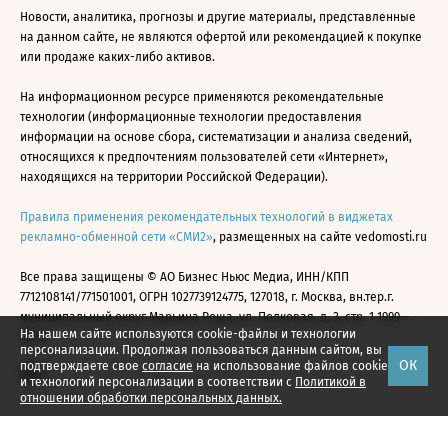
Новости, аналитика, прогнозы и другие материалы, представленные
на данном сайте, не являются офертой или рекомендацией к покупке
или продаже каких-либо активов.
На информационном ресурсе применяются рекомендательные
технологии (информационные технологии предоставления
информации на основе сбора, систематизации и анализа сведений,
относящихся к предпочтениям пользователей сети «Интернет»,
находящихся на территории Российской Федерации).
Правила применения рекомендательных технологий в виджетах
рекламно-обменной сети «СМИ2»
, размещенных на сайте vedomosti.ru
Все права защищены © АО Бизнес Ньюс Медиа, ИНН/КПП
7712108141/771501001, ОГРН 1027739124775, 127018, г. Москва, вн.тер.г.
муниципальный округ Марьина Роща, ул. Полковая, д. 3, стр. 1 1999—
На нашем сайте используются cookie-файлы и технологии
2026
персонализации. Продолжая пользоваться данным сайтом, вы
ОК
подтверждаете свое
согласие
на использование файлов cookie
и технологий персонализации в соответствии с
Политикой в
отношении обработки персональных данных.