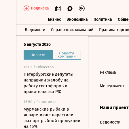
Подписка
Бизнес
Экономика
Политика
Обще
Бизнес
Экономика
Политика
О
Ведомости
Справочник компаний
Правила торго
6 августа 2026
Новости
Новости
компаний
16:01
/ Общество
Реклама
Петербургские депутаты
направили жалобу на
работу светофоров в
Менеджмент
правительство РФ
15:50
/ Экономика
Наши проек
Мурманские рыбаки в
январе-июле нарастили
экспорт рыбной продукции
Ведомости
на 15%