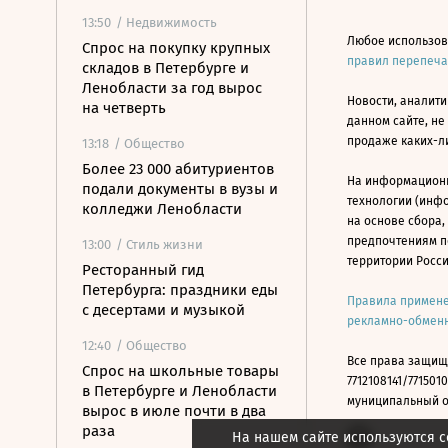
13:50
/ Недвижимость
Любое использов
Спрос на покупку крупных
правил перепеч
складов в Петербурге и
Ленобласти за год вырос
Новости, аналити
на четверть
данном сайте, не
продаже каких-л
13:18
/ Общество
Более 23 000 абитуриентов
На информацион
подали документы в вузы и
технологии (инф
колледжи Ленобласти
на основе сбора,
предпочтениям п
13:00
/ Стиль жизни
территории Росс
Ресторанный гид
Петербурга: праздники еды
Правила примене
с десертами и музыкой
рекламно-обменн
12:40
/ Общество
Все права защищ
Спрос на школьные товары
7712108141/7715010
в Петербурге и Ленобласти
муниципальный окр
вырос в июле почти в два
раза
На нашем сайте используются c