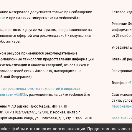
ание материалов допускается только при соблюдении
Сетевое изд
атки
и при наличии гиперссылки на vedomosti.ru
Решение Фе
ка, прогнозы и другие материалы, представленные на
информацио
 являются офертой или рекомендацией к покупке или
от 27 ноября
ибо активов.
Учредитель
ном ресурсе применяются рекомендательные
ормационные технологии предоставления информации
Главный ре
 систематизации и анализа сведений, относящихся к
ользователей сети «Интернет», находящихся на
Электронна
ийской Федерации).
Телефон:
+7
ния рекомендательных технологий в виджетах
ой сети «СМИ2»
, размещенных на сайте vedomosti.ru
Сайт исполь
сайта, усл
ены © АО Бизнес Ньюс Медиа, ИНН/КПП
персональн
01, ОГРН 1027739124775, 127018, г. Москва, вн.тер.г.
уг Марьина Роща, ул. Полковая, д. 3, стр. 1 1999—2026
База знани
ookie-файлы и технологии персонализации. Продолжая пользоват