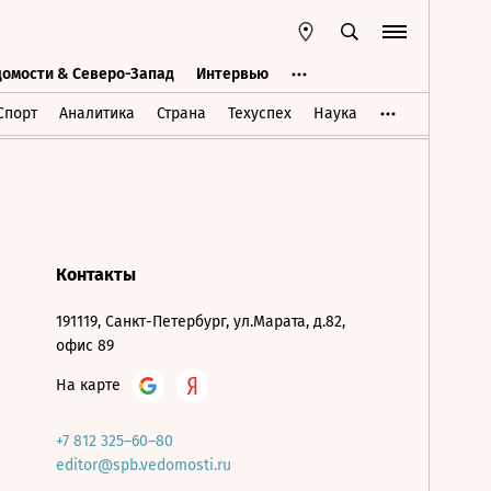
домости & Северо-Запад
Интервью
Ведомости & Северо-Запад
Интервью
Спорт
Аналитика
Страна
Техуспех
Наука
Контакты
191119, Санкт-Петербург, ул.Марата, д.82,
офис 89
На карте
+7 812 325–60–80
editor@spb.vedomosti.ru