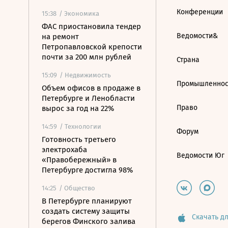
Конференции
15:38
/ Экономика
ФАС приостановила тендер
Ведомости&
на ремонт
Петропавловской крепости
почти за 200 млн рублей
Страна
15:09
/ Недвижимость
Промышленнос
Объем офисов в продаже в
Петербурге и Ленобласти
Право
вырос за год на 22%
14:59
/ Технологии
Форум
Готовность третьего
электрохаба
Ведомости Юг
«Правобережный» в
Петербурге достигла 98%
14:25
/ Общество
В Петербурге планируют
создать систему защиты
Скачать дл
берегов Финского залива