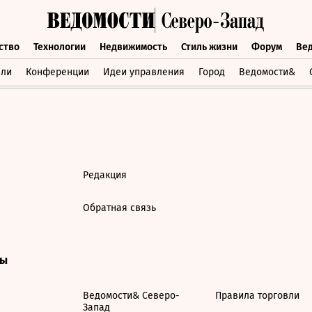
ство
Технологии
Недвижимость
Стиль жизни
Форум
Ве
бщество
Технологии
Недвижимость
Стиль жизни
Форум
вли
Конференции
Идеи управления
Город
Ведомости&
Редакция
Обратная связь
ты
Ведомости& Северо-
Правила торговли
Запад