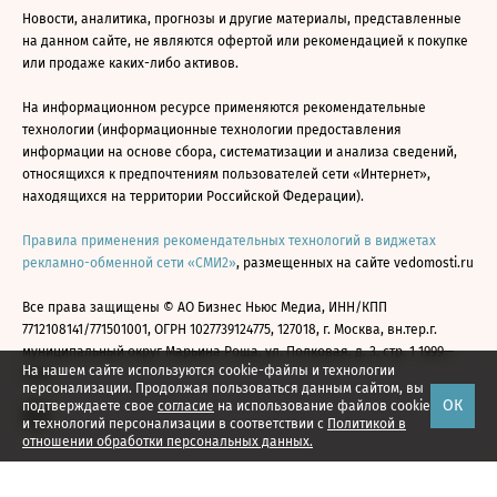
Новости, аналитика, прогнозы и другие материалы, представленные
на данном сайте, не являются офертой или рекомендацией к покупке
или продаже каких-либо активов.
На информационном ресурсе применяются рекомендательные
технологии (информационные технологии предоставления
информации на основе сбора, систематизации и анализа сведений,
относящихся к предпочтениям пользователей сети «Интернет»,
находящихся на территории Российской Федерации).
Правила применения рекомендательных технологий в виджетах
рекламно-обменной сети «СМИ2»
, размещенных на сайте vedomosti.ru
Все права защищены © АО Бизнес Ньюс Медиа, ИНН/КПП
7712108141/771501001, ОГРН 1027739124775, 127018, г. Москва, вн.тер.г.
муниципальный округ Марьина Роща, ул. Полковая, д. 3, стр. 1 1999—
На нашем сайте используются cookie-файлы и технологии
2026
персонализации. Продолжая пользоваться данным сайтом, вы
ОК
подтверждаете свое
согласие
на использование файлов cookie
и технологий персонализации в соответствии с
Политикой в
отношении обработки персональных данных.