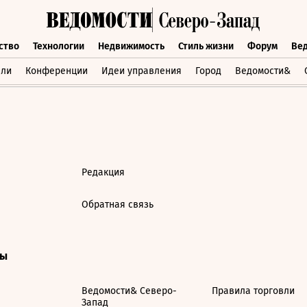
ство
Технологии
Недвижимость
Стиль жизни
Форум
Ве
бщество
Технологии
Недвижимость
Стиль жизни
Форум
вли
Конференции
Идеи управления
Город
Ведомости&
Редакция
Обратная связь
ты
Ведомости& Северо-
Правила торговли
Запад