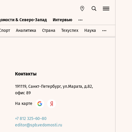
домости & Северо-Запад
Интервью
Ведомости & Северо-Запад
Интервью
Спорт
Аналитика
Страна
Техуспех
Наука
Контакты
191119, Санкт-Петербург, ул.Марата, д.82,
офис 89
На карте
+7 812 325–60–80
editor@spb.vedomosti.ru