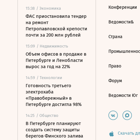
Конференции
15:38
/ Экономика
ФАС приостановила тендер
Ведомости&
на ремонт
Петропавловской крепости
почти за 200 млн рублей
Страна
15:09
/ Недвижимость
Промышленнос
Объем офисов в продаже в
Петербурге и Ленобласти
Право
вырос за год на 22%
14:59
/ Технологии
Форум
Готовность третьего
электрохаба
Ведомости Юг
«Правобережный» в
Петербурге достигла 98%
14:25
/ Общество
В Петербурге планируют
создать систему защиты
Скачать дл
берегов Финского залива