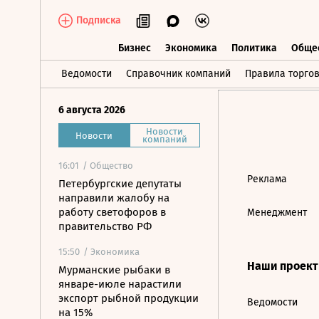
Подписка
Бизнес
Экономика
Политика
Обще
Бизнес
Экономика
Политика
О
Ведомости
Справочник компаний
Правила торго
6 августа 2026
Новости
Новости
компаний
16:01
/ Общество
Реклама
Петербургские депутаты
направили жалобу на
работу светофоров в
Менеджмент
правительство РФ
15:50
/ Экономика
Наши проек
Мурманские рыбаки в
январе-июле нарастили
экспорт рыбной продукции
Ведомости
на 15%