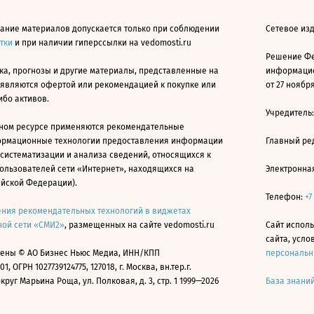
ание материалов допускается только при соблюдении
Сетевое изд
атки
и при наличии гиперссылки на vedomosti.ru
Решение Фе
ка, прогнозы и другие материалы, представленные на
информацио
 являются офертой или рекомендацией к покупке или
от 27 ноября
ибо активов.
Учредитель
ном ресурсе применяются рекомендательные
ормационные технологии предоставления информации
Главный ре
 систематизации и анализа сведений, относящихся к
ользователей сети «Интернет», находящихся на
Электронна
ийской Федерации).
Телефон:
+7
ния рекомендательных технологий в виджетах
ой сети «СМИ2»
, размещенных на сайте vedomosti.ru
Сайт исполь
сайта, усл
ены © АО Бизнес Ньюс Медиа, ИНН/КПП
персональн
01, ОГРН 1027739124775, 127018, г. Москва, вн.тер.г.
уг Марьина Роща, ул. Полковая, д. 3, стр. 1 1999—2026
База знани