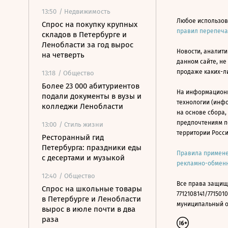
13:50
/ Недвижимость
Любое использов
Спрос на покупку крупных
правил перепеч
складов в Петербурге и
Ленобласти за год вырос
Новости, аналити
на четверть
данном сайте, не
продаже каких-л
13:18
/ Общество
Более 23 000 абитуриентов
На информацион
подали документы в вузы и
технологии (инф
колледжи Ленобласти
на основе сбора,
предпочтениям п
13:00
/ Стиль жизни
территории Росс
Ресторанный гид
Петербурга: праздники еды
Правила примене
с десертами и музыкой
рекламно-обменн
12:40
/ Общество
Все права защищ
Спрос на школьные товары
7712108141/7715010
в Петербурге и Ленобласти
муниципальный окр
вырос в июле почти в два
раза