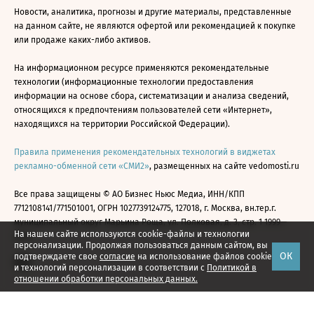
Новости, аналитика, прогнозы и другие материалы, представленные
на данном сайте, не являются офертой или рекомендацией к покупке
или продаже каких-либо активов.
На информационном ресурсе применяются рекомендательные
технологии (информационные технологии предоставления
информации на основе сбора, систематизации и анализа сведений,
относящихся к предпочтениям пользователей сети «Интернет»,
находящихся на территории Российской Федерации).
Правила применения рекомендательных технологий в виджетах
рекламно-обменной сети «СМИ2»
, размещенных на сайте vedomosti.ru
Все права защищены © АО Бизнес Ньюс Медиа, ИНН/КПП
7712108141/771501001, ОГРН 1027739124775, 127018, г. Москва, вн.тер.г.
муниципальный округ Марьина Роща, ул. Полковая, д. 3, стр. 1 1999—
На нашем сайте используются cookie-файлы и технологии
2026
персонализации. Продолжая пользоваться данным сайтом, вы
ОК
подтверждаете свое
согласие
на использование файлов cookie
и технологий персонализации в соответствии с
Политикой в
отношении обработки персональных данных.