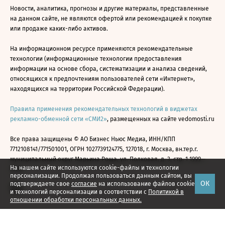
Новости, аналитика, прогнозы и другие материалы, представленные
на данном сайте, не являются офертой или рекомендацией к покупке
или продаже каких-либо активов.
На информационном ресурсе применяются рекомендательные
технологии (информационные технологии предоставления
информации на основе сбора, систематизации и анализа сведений,
относящихся к предпочтениям пользователей сети «Интернет»,
находящихся на территории Российской Федерации).
Правила применения рекомендательных технологий в виджетах
рекламно-обменной сети «СМИ2»
, размещенных на сайте vedomosti.ru
Все права защищены © АО Бизнес Ньюс Медиа, ИНН/КПП
7712108141/771501001, ОГРН 1027739124775, 127018, г. Москва, вн.тер.г.
муниципальный округ Марьина Роща, ул. Полковая, д. 3, стр. 1 1999—
На нашем сайте используются cookie-файлы и технологии
2026
персонализации. Продолжая пользоваться данным сайтом, вы
ОК
подтверждаете свое
согласие
на использование файлов cookie
и технологий персонализации в соответствии с
Политикой в
отношении обработки персональных данных.