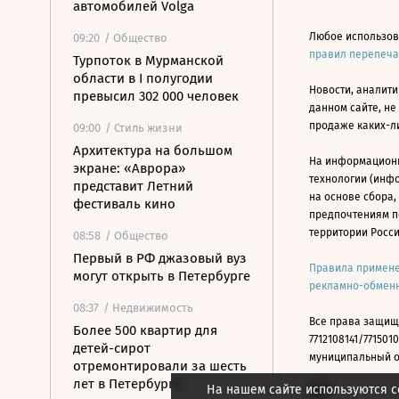
автомобилей Volga
Любое использов
09:20
/ Общество
правил перепеч
Турпоток в Мурманской
области в I полугодии
Новости, аналити
превысил 302 000 человек
данном сайте, не
продаже каких-л
09:00
/ Стиль жизни
Архитектура на большом
На информацион
экране: «Аврора»
технологии (инф
представит Летний
на основе сбора,
фестиваль кино
предпочтениям п
территории Росс
08:58
/ Общество
Первый в РФ джазовый вуз
Правила примене
могут открыть в Петербурге
рекламно-обменн
08:37
/ Недвижимость
Все права защищ
Более 500 квартир для
7712108141/7715010
детей-сирот
муниципальный окр
отремонтировали за шесть
лет в Петербурге
На нашем сайте используются c