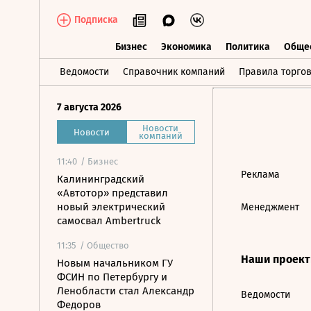
Подписка
Бизнес
Экономика
Политика
Обще
Бизнес
Экономика
Политика
О
Ведомости
Справочник компаний
Правила торго
7 августа 2026
Новости
Новости
компаний
11:40
/ Бизнес
Реклама
Калининградский
«Автотор» представил
новый электрический
Менеджмент
самосвал Ambertruck
11:35
/ Общество
Наши проек
Новым начальником ГУ
ФСИН по Петербургу и
Ленобласти стал Александр
Ведомости
Федоров