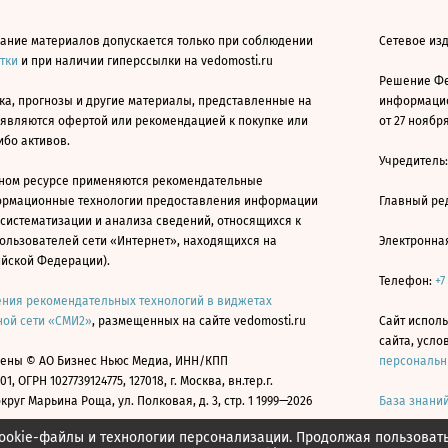
ание материалов допускается только при соблюдении
Сетевое изд
атки
и при наличии гиперссылки на vedomosti.ru
Решение Фе
ка, прогнозы и другие материалы, представленные на
информацио
 являются офертой или рекомендацией к покупке или
от 27 ноября
ибо активов.
Учредитель
ном ресурсе применяются рекомендательные
ормационные технологии предоставления информации
Главный ре
 систематизации и анализа сведений, относящихся к
ользователей сети «Интернет», находящихся на
Электронна
ийской Федерации).
Телефон:
+7
ния рекомендательных технологий в виджетах
ой сети «СМИ2»
, размещенных на сайте vedomosti.ru
Сайт исполь
сайта, усл
ены © АО Бизнес Ньюс Медиа, ИНН/КПП
персональн
01, ОГРН 1027739124775, 127018, г. Москва, вн.тер.г.
уг Марьина Роща, ул. Полковая, д. 3, стр. 1 1999—2026
База знани
ookie-файлы и технологии персонализации. Продолжая пользоват