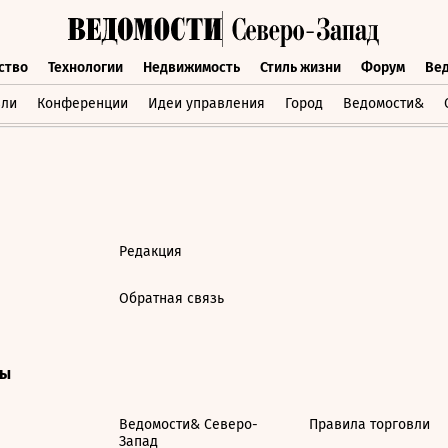
ство
Технологии
Недвижимость
Стиль жизни
Форум
Ве
бщество
Технологии
Недвижимость
Стиль жизни
Форум
вли
Конференции
Идеи управления
Город
Ведомости&
Редакция
Обратная связь
ты
Ведомости& Северо-
Правила торговли
Запад