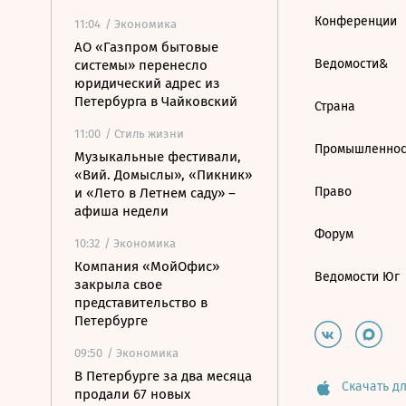
Конференции
11:04
/ Экономика
АО «Газпром бытовые
Ведомости&
системы» перенесло
юридический адрес из
Петербурга в Чайковский
Страна
11:00
/ Стиль жизни
Промышленнос
Музыкальные фестивали,
«Вий. Домыслы», «Пикник»
Право
и «Лето в Летнем саду» –
афиша недели
Форум
10:32
/ Экономика
Компания «МойОфис»
Ведомости Юг
закрыла свое
представительство в
Петербурге
09:50
/ Экономика
В Петербурге за два месяца
Скачать дл
продали 67 новых