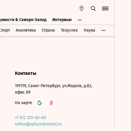
домости & Северо-Запад
Интервью
Ведомости & Северо-Запад
Интервью
Спорт
Аналитика
Страна
Техуспех
Наука
Контакты
191119, Санкт-Петербург, ул.Марата, д.82,
офис 89
На карте
+7 812 325–60–80
editor@spb.vedomosti.ru