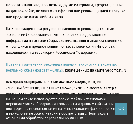
Новости, аналитика, прогнозы и другие материалы, представленные
на данном сайте, не являются офертой или рекомендацией к покупке
или продаже каких-либо активов.
На информационном ресурсе применяются рекомендательные
технологии (информационные технологии предоставления
информации на основе сбора, систематизации и анализа сведений,
относящихся к предпочтениям пользователей сети «Интернет»,
находящихся на территории Российской Федерации).
Правила применения рекомендательных технологий в виджетах
рекламно-обменной сети «СМИ2»
, размещенных на сайте vedomosti.ru
Все права защищены © АО Бизнес Ньюс Медиа, ИНН/КПП
7712108141/771501001, ОГРН 1027739124775, 127018, г. Москва, вн.тер.г.
муниципальный округ Марьина Роща, ул. Полковая, д. 3, стр. 1 1999—
На нашем сайте используются cookie-файлы и технологии
2026
персонализации. Продолжая пользоваться данным сайтом, вы
ОК
подтверждаете свое
согласие
на использование файлов cookie
и технологий персонализации в соответствии с
Политикой в
отношении обработки персональных данных.