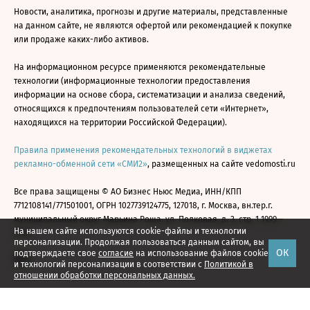
Новости, аналитика, прогнозы и другие материалы, представленные
на данном сайте, не являются офертой или рекомендацией к покупке
или продаже каких-либо активов.
На информационном ресурсе применяются рекомендательные
технологии (информационные технологии предоставления
информации на основе сбора, систематизации и анализа сведений,
относящихся к предпочтениям пользователей сети «Интернет»,
находящихся на территории Российской Федерации).
Правила применения рекомендательных технологий в виджетах
рекламно-обменной сети «СМИ2»
, размещенных на сайте vedomosti.ru
Все права защищены © АО Бизнес Ньюс Медиа, ИНН/КПП
7712108141/771501001, ОГРН 1027739124775, 127018, г. Москва, вн.тер.г.
муниципальный округ Марьина Роща, ул. Полковая, д. 3, стр. 1 1999—
На нашем сайте используются cookie-файлы и технологии
2026
персонализации. Продолжая пользоваться данным сайтом, вы
ОК
подтверждаете свое
согласие
на использование файлов cookie
и технологий персонализации в соответствии с
Политикой в
отношении обработки персональных данных.