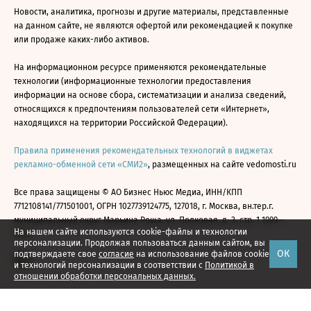
Новости, аналитика, прогнозы и другие материалы, представленные
на данном сайте, не являются офертой или рекомендацией к покупке
или продаже каких-либо активов.
На информационном ресурсе применяются рекомендательные
технологии (информационные технологии предоставления
информации на основе сбора, систематизации и анализа сведений,
относящихся к предпочтениям пользователей сети «Интернет»,
находящихся на территории Российской Федерации).
Правила применения рекомендательных технологий в виджетах
рекламно-обменной сети «СМИ2»
, размещенных на сайте vedomosti.ru
Все права защищены © АО Бизнес Ньюс Медиа, ИНН/КПП
7712108141/771501001, ОГРН 1027739124775, 127018, г. Москва, вн.тер.г.
муниципальный округ Марьина Роща, ул. Полковая, д. 3, стр. 1 1999—
На нашем сайте используются cookie-файлы и технологии
2026
персонализации. Продолжая пользоваться данным сайтом, вы
ОК
подтверждаете свое
согласие
на использование файлов cookie
и технологий персонализации в соответствии с
Политикой в
отношении обработки персональных данных.