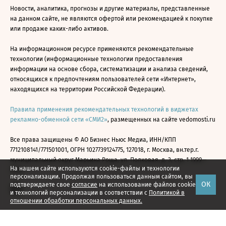
Новости, аналитика, прогнозы и другие материалы, представленные
на данном сайте, не являются офертой или рекомендацией к покупке
или продаже каких-либо активов.
На информационном ресурсе применяются рекомендательные
технологии (информационные технологии предоставления
информации на основе сбора, систематизации и анализа сведений,
относящихся к предпочтениям пользователей сети «Интернет»,
находящихся на территории Российской Федерации).
Правила применения рекомендательных технологий в виджетах
рекламно-обменной сети «СМИ2»
, размещенных на сайте vedomosti.ru
Все права защищены © АО Бизнес Ньюс Медиа, ИНН/КПП
7712108141/771501001, ОГРН 1027739124775, 127018, г. Москва, вн.тер.г.
муниципальный округ Марьина Роща, ул. Полковая, д. 3, стр. 1 1999—
На нашем сайте используются cookie-файлы и технологии
2026
персонализации. Продолжая пользоваться данным сайтом, вы
ОК
подтверждаете свое
согласие
на использование файлов cookie
и технологий персонализации в соответствии с
Политикой в
отношении обработки персональных данных.