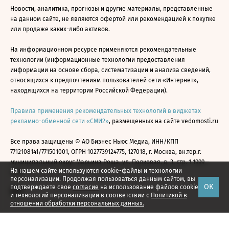
Новости, аналитика, прогнозы и другие материалы, представленные
на данном сайте, не являются офертой или рекомендацией к покупке
или продаже каких-либо активов.
На информационном ресурсе применяются рекомендательные
технологии (информационные технологии предоставления
информации на основе сбора, систематизации и анализа сведений,
относящихся к предпочтениям пользователей сети «Интернет»,
находящихся на территории Российской Федерации).
Правила применения рекомендательных технологий в виджетах
рекламно-обменной сети «СМИ2»
, размещенных на сайте vedomosti.ru
Все права защищены © АО Бизнес Ньюс Медиа, ИНН/КПП
7712108141/771501001, ОГРН 1027739124775, 127018, г. Москва, вн.тер.г.
муниципальный округ Марьина Роща, ул. Полковая, д. 3, стр. 1 1999—
На нашем сайте используются cookie-файлы и технологии
2026
персонализации. Продолжая пользоваться данным сайтом, вы
ОК
подтверждаете свое
согласие
на использование файлов cookie
и технологий персонализации в соответствии с
Политикой в
отношении обработки персональных данных.