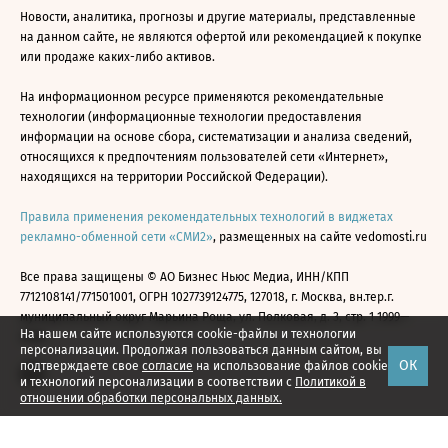
Новости, аналитика, прогнозы и другие материалы, представленные
на данном сайте, не являются офертой или рекомендацией к покупке
или продаже каких-либо активов.
На информационном ресурсе применяются рекомендательные
технологии (информационные технологии предоставления
информации на основе сбора, систематизации и анализа сведений,
относящихся к предпочтениям пользователей сети «Интернет»,
находящихся на территории Российской Федерации).
Правила применения рекомендательных технологий в виджетах
рекламно-обменной сети «СМИ2»
, размещенных на сайте vedomosti.ru
Все права защищены © АО Бизнес Ньюс Медиа, ИНН/КПП
7712108141/771501001, ОГРН 1027739124775, 127018, г. Москва, вн.тер.г.
муниципальный округ Марьина Роща, ул. Полковая, д. 3, стр. 1 1999—
На нашем сайте используются cookie-файлы и технологии
2026
персонализации. Продолжая пользоваться данным сайтом, вы
ОК
подтверждаете свое
согласие
на использование файлов cookie
и технологий персонализации в соответствии с
Политикой в
отношении обработки персональных данных.