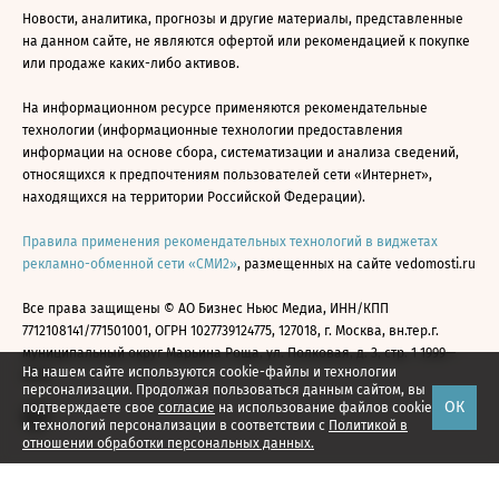
Новости, аналитика, прогнозы и другие материалы, представленные
на данном сайте, не являются офертой или рекомендацией к покупке
или продаже каких-либо активов.
На информационном ресурсе применяются рекомендательные
технологии (информационные технологии предоставления
информации на основе сбора, систематизации и анализа сведений,
относящихся к предпочтениям пользователей сети «Интернет»,
находящихся на территории Российской Федерации).
Правила применения рекомендательных технологий в виджетах
рекламно-обменной сети «СМИ2»
, размещенных на сайте vedomosti.ru
Все права защищены © АО Бизнес Ньюс Медиа, ИНН/КПП
7712108141/771501001, ОГРН 1027739124775, 127018, г. Москва, вн.тер.г.
муниципальный округ Марьина Роща, ул. Полковая, д. 3, стр. 1 1999—
На нашем сайте используются cookie-файлы и технологии
2026
персонализации. Продолжая пользоваться данным сайтом, вы
ОК
подтверждаете свое
согласие
на использование файлов cookie
и технологий персонализации в соответствии с
Политикой в
отношении обработки персональных данных.