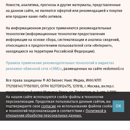
Новости, аналитика, прогнозы и другие материалы, представленные
на данном сайте, не являются офертой или рекомендацией к покупке
или продаже каких-либо активов.
На информационном ресурсе применяются рекомендательные
технологии (информационные технологии предоставления
информации на основе сбора, систематизации и анализа сведений,
относящихся к предпочтениям пользователей сети «Интернет»,
находящихся на территории Российской Федерации).
Правила применения рекомендательных технологий в виджетах
рекламно-обменной сети «СМИ2»
, размещенных на сайте vedomosti.ru
Все права защищены © АО Бизнес Ньюс Медиа, ИНН/КПП
7712108141/771501001, ОГРН 1027739124775, 127018, г. Москва, вн.тер.г.
муниципальный округ Марьина Роща, ул. Полковая, д. 3, стр. 1 1999—
На нашем сайте используются cookie-файлы и технологии
2026
персонализации. Продолжая пользоваться данным сайтом, вы
ОК
подтверждаете свое
согласие
на использование файлов cookie
и технологий персонализации в соответствии с
Политикой в
отношении обработки персональных данных.