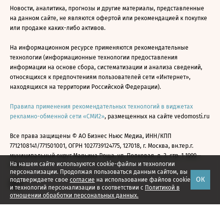
Новости, аналитика, прогнозы и другие материалы, представленные
на данном сайте, не являются офертой или рекомендацией к покупке
или продаже каких-либо активов.
На информационном ресурсе применяются рекомендательные
технологии (информационные технологии предоставления
информации на основе сбора, систематизации и анализа сведений,
относящихся к предпочтениям пользователей сети «Интернет»,
находящихся на территории Российской Федерации).
Правила применения рекомендательных технологий в виджетах
рекламно-обменной сети «СМИ2»
, размещенных на сайте vedomosti.ru
Все права защищены © АО Бизнес Ньюс Медиа, ИНН/КПП
7712108141/771501001, ОГРН 1027739124775, 127018, г. Москва, вн.тер.г.
муниципальный округ Марьина Роща, ул. Полковая, д. 3, стр. 1 1999—
На нашем сайте используются cookie-файлы и технологии
2026
персонализации. Продолжая пользоваться данным сайтом, вы
ОК
подтверждаете свое
согласие
на использование файлов cookie
и технологий персонализации в соответствии с
Политикой в
отношении обработки персональных данных.