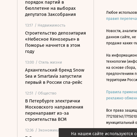
порядок партий в
бюллетене на выборах
Любое использов
депутатов Заксобрания
правил перепеч
13:17
/ Недвижимость
Новости, аналити
Строительство депозитария
данном сайте, не
«Небесное Кенозерье» в
продаже каких-л
Поморье начнется в этом
году
На информацион
технологии (инф
13:00
/ Стиль жизни
на основе сбора,
Архангельский бренд Snow
предпочтениям п
Sea и Smartavia запустили
территории Росс
первый в России спа-рейс
Правила примене
12:51
/ Общество
рекламно-обменн
В Петербурге электрички
Московского направления
Все права защищ
перенаправят из-за
7712108141/7715010
строительства ВСМ
муниципальный окр
12:36
/ Экономика
На нашем сайте используются c