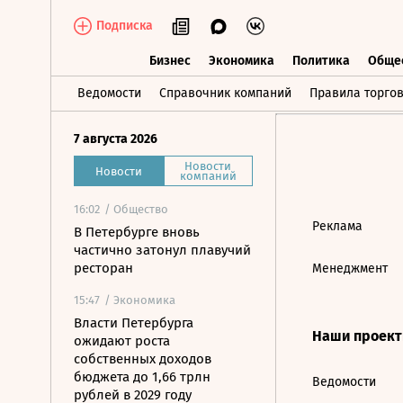
Подписка
Бизнес
Экономика
Политика
Обще
Бизнес
Экономика
Политика
О
Ведомости
Справочник компаний
Правила торго
7 августа 2026
Новости
Новости
компаний
16:02
/ Общество
Реклама
В Петербурге вновь
частично затонул плавучий
ресторан
Менеджмент
15:47
/ Экономика
Власти Петербурга
Наши проек
ожидают роста
собственных доходов
бюджета до 1,66 трлн
Ведомости
рублей в 2029 году