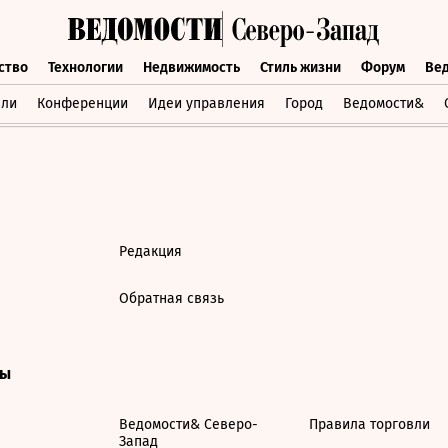
ство
Технологии
Недвижимость
Стиль жизни
Форум
Ве
бщество
Технологии
Недвижимость
Стиль жизни
Форум
вли
Конференции
Идеи управления
Город
Ведомости&
Редакция
Обратная связь
ты
Ведомости& Северо-
Правила торговли
Запад