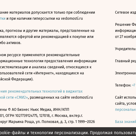
ание материалов допускается только при соблюдении
Сетевое изд
атки
и при наличии гиперссылки на vedomosti.ru
Решение Фе
ка, прогнозы и другие материалы, представленные на
информацио
 являются офертой или рекомендацией к покупке или
от 27 ноября
ибо активов.
Учредитель
ном ресурсе применяются рекомендательные
ормационные технологии предоставления информации
Главный ре
 систематизации и анализа сведений, относящихся к
ользователей сети «Интернет», находящихся на
Электронна
ийской Федерации).
Телефон:
+7
ния рекомендательных технологий в виджетах
ой сети «СМИ2»
, размещенных на сайте vedomosti.ru
Сайт исполь
сайта, усл
ены © АО Бизнес Ньюс Медиа, ИНН/КПП
персональн
01, ОГРН 1027739124775, 127018, г. Москва, вн.тер.г.
уг Марьина Роща, ул. Полковая, д. 3, стр. 1 1999—2026
База знани
ookie-файлы и технологии персонализации. Продолжая пользоват