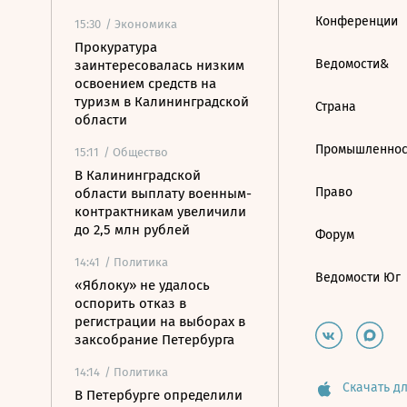
Конференции
15:30
/ Экономика
Прокуратура
Ведомости&
заинтересовалась низким
освоением средств на
туризм в Калининградской
Страна
области
Промышленнос
15:11
/ Общество
В Калининградской
Право
области выплату военным-
контрактникам увеличили
до 2,5 млн рублей
Форум
14:41
/ Политика
Ведомости Юг
«Яблоку» не удалось
оспорить отказ в
регистрации на выборах в
заксобрание Петербурга
14:14
/ Политика
Скачать дл
В Петербурге определили