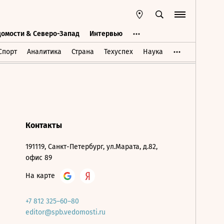
домости & Северо-Запад
Интервью
Ведомости & Северо-Запад
Интервью
Спорт
Аналитика
Страна
Техуспех
Наука
Контакты
191119, Санкт-Петербург, ул.Марата, д.82,
офис 89
На карте
+7 812 325–60–80
editor@spb.vedomosti.ru