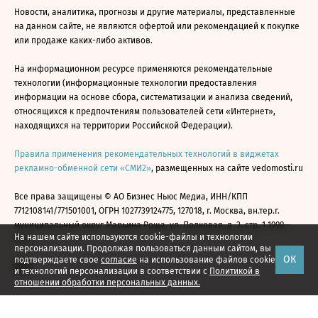
Новости, аналитика, прогнозы и другие материалы, представленные
на данном сайте, не являются офертой или рекомендацией к покупке
или продаже каких-либо активов.
На информационном ресурсе применяются рекомендательные
технологии (информационные технологии предоставления
информации на основе сбора, систематизации и анализа сведений,
относящихся к предпочтениям пользователей сети «Интернет»,
находящихся на территории Российской Федерации).
Правила применения рекомендательных технологий в виджетах
рекламно-обменной сети «СМИ2»
, размещенных на сайте vedomosti.ru
Все права защищены © АО Бизнес Ньюс Медиа, ИНН/КПП
7712108141/771501001, ОГРН 1027739124775, 127018, г. Москва, вн.тер.г.
муниципальный округ Марьина Роща, ул. Полковая, д. 3, стр. 1 1999—
На нашем сайте используются cookie-файлы и технологии
2026
персонализации. Продолжая пользоваться данным сайтом, вы
ОК
подтверждаете свое
согласие
на использование файлов cookie
и технологий персонализации в соответствии с
Политикой в
отношении обработки персональных данных.