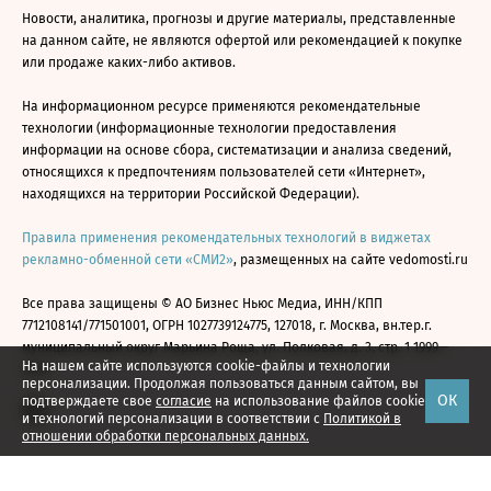
Новости, аналитика, прогнозы и другие материалы, представленные
на данном сайте, не являются офертой или рекомендацией к покупке
или продаже каких-либо активов.
На информационном ресурсе применяются рекомендательные
технологии (информационные технологии предоставления
информации на основе сбора, систематизации и анализа сведений,
относящихся к предпочтениям пользователей сети «Интернет»,
находящихся на территории Российской Федерации).
Правила применения рекомендательных технологий в виджетах
рекламно-обменной сети «СМИ2»
, размещенных на сайте vedomosti.ru
Все права защищены © АО Бизнес Ньюс Медиа, ИНН/КПП
7712108141/771501001, ОГРН 1027739124775, 127018, г. Москва, вн.тер.г.
муниципальный округ Марьина Роща, ул. Полковая, д. 3, стр. 1 1999—
На нашем сайте используются cookie-файлы и технологии
2026
персонализации. Продолжая пользоваться данным сайтом, вы
ОК
подтверждаете свое
согласие
на использование файлов cookie
и технологий персонализации в соответствии с
Политикой в
отношении обработки персональных данных.