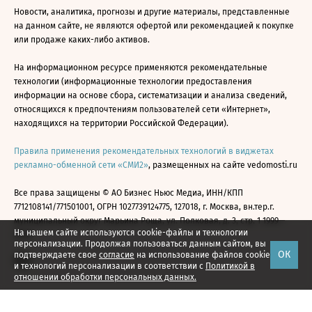
Новости, аналитика, прогнозы и другие материалы, представленные
на данном сайте, не являются офертой или рекомендацией к покупке
или продаже каких-либо активов.
На информационном ресурсе применяются рекомендательные
технологии (информационные технологии предоставления
информации на основе сбора, систематизации и анализа сведений,
относящихся к предпочтениям пользователей сети «Интернет»,
находящихся на территории Российской Федерации).
Правила применения рекомендательных технологий в виджетах
рекламно-обменной сети «СМИ2»
, размещенных на сайте vedomosti.ru
Все права защищены © АО Бизнес Ньюс Медиа, ИНН/КПП
7712108141/771501001, ОГРН 1027739124775, 127018, г. Москва, вн.тер.г.
муниципальный округ Марьина Роща, ул. Полковая, д. 3, стр. 1 1999—
На нашем сайте используются cookie-файлы и технологии
2026
персонализации. Продолжая пользоваться данным сайтом, вы
ОК
подтверждаете свое
согласие
на использование файлов cookie
и технологий персонализации в соответствии с
Политикой в
отношении обработки персональных данных.