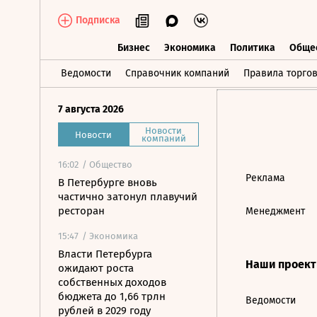
Подписка
Бизнес
Экономика
Политика
Обще
Бизнес
Экономика
Политика
О
Ведомости
Справочник компаний
Правила торго
7 августа 2026
Новости
Новости
компаний
16:02
/ Общество
Реклама
В Петербурге вновь
частично затонул плавучий
ресторан
Менеджмент
15:47
/ Экономика
Власти Петербурга
Наши проек
ожидают роста
собственных доходов
бюджета до 1,66 трлн
Ведомости
рублей в 2029 году