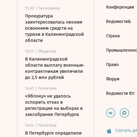
Конференции
15:30
/ Экономика
Прокуратура
Ведомости&
заинтересовалась низким
освоением средств на
туризм в Калининградской
Страна
области
Промышленнос
15:11
/ Общество
В Калининградской
Право
области выплату военным-
контрактникам увеличили
до 2,5 млн рублей
Форум
14:41
/ Политика
Ведомости Юг
«Яблоку» не удалось
оспорить отказ в
регистрации на выборах в
заксобрание Петербурга
14:14
/ Политика
Скачать дл
В Петербурге определили