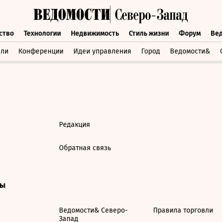
ство
Технологии
Недвижимость
Стиль жизни
Форум
Ве
бщество
Технологии
Недвижимость
Стиль жизни
Форум
вли
Конференции
Идеи управления
Город
Ведомости&
Редакция
Обратная связь
ты
Ведомости& Северо-
Правила торговли
Запад