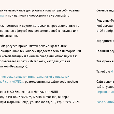
ание материалов допускается только при соблюдении
Сетевое изд
атки
и при наличии гиперссылки на vedomosti.ru
Решение Фе
ка, прогнозы и другие материалы, представленные на
информацио
 являются офертой или рекомендацией к покупке или
от 27 ноября
ибо активов.
Учредитель
ном ресурсе применяются рекомендательные
ормационные технологии предоставления информации
Главный ре
 систематизации и анализа сведений, относящихся к
ользователей сети «Интернет», находящихся на
Электронна
ийской Федерации).
Телефон:
+7
ния рекомендательных технологий в виджетах
ой сети «СМИ2»
, размещенных на сайте vedomosti.ru
Сайт исполь
сайта, усл
ены © АО Бизнес Ньюс Медиа, ИНН/КПП
персональн
01, ОГРН 1027739124775, 127018, г. Москва, вн.тер.г.
уг Марьина Роща, ул. Полковая, д. 3, стр. 1 1999—2026
База знани