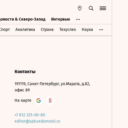
домости & Северо-Запад
Интервью
Ведомости & Северо-Запад
Интервью
Спорт
Аналитика
Страна
Техуспех
Наука
Контакты
191119, Санкт-Петербург, ул.Марата, д.82,
офис 89
На карте
+7 812 325–60–80
editor@spb.vedomosti.ru