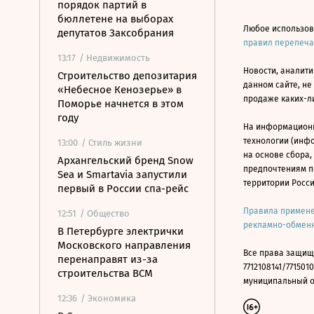
порядок партий в
бюллетене на выборах
Любое использов
депутатов Заксобрания
правил перепеч
13:17
/ Недвижимость
Новости, аналити
Строительство депозитария
данном сайте, не
«Небесное Кенозерье» в
продаже каких-л
Поморье начнется в этом
году
На информацион
технологии (инф
13:00
/ Стиль жизни
на основе сбора,
Архангельский бренд Snow
предпочтениям п
Sea и Smartavia запустили
территории Росс
первый в России спа-рейс
Правила примене
12:51
/ Общество
рекламно-обменн
В Петербурге электрички
Московского направления
Все права защищ
перенаправят из-за
7712108141/7715010
строительства ВСМ
муниципальный окр
12:36
/ Экономика