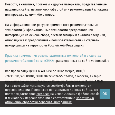
Новости, аналитика, прогнозы и другие материалы, представленные
на данном сайте, не являются офертой или рекомендацией к покупке
или продаже каких-либо активов.
На информационном ресурсе применяются рекомендательные
технологии (информационные технологии предоставления
информации на основе сбора, систематизации и анализа сведений,
относящихся к предпочтениям пользователей сети «Интернет»,
находящихся на территории Российской Федерации).
Правила применения рекомендательных технологий в виджетах
рекламно-обменной сети «СМИ2»
, размещенных на сайте vedomosti.ru
Все права защищены © АО Бизнес Ньюс Медиа, ИНН/КПП
7712108141/771501001, ОГРН 1027739124775, 127018, г. Москва, вн.тер.г.
муниципальный округ Марьина Роща, ул. Полковая, д. 3, стр. 1 1999—
На нашем сайте используются cookie-файлы и технологии
2026
персонализации. Продолжая пользоваться данным сайтом, вы
ОК
подтверждаете свое
согласие
на использование файлов cookie
и технологий персонализации в соответствии с
Политикой в
отношении обработки персональных данных.