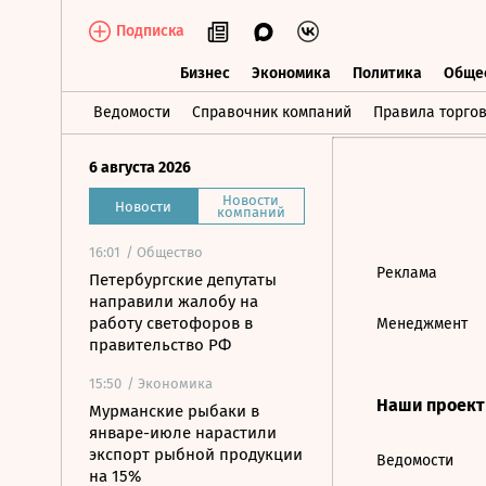
Подписка
Бизнес
Экономика
Политика
Обще
Бизнес
Экономика
Политика
О
Ведомости
Справочник компаний
Правила торго
6 августа 2026
Новости
Новости
компаний
16:01
/ Общество
Реклама
Петербургские депутаты
направили жалобу на
работу светофоров в
Менеджмент
правительство РФ
15:50
/ Экономика
Наши проек
Мурманские рыбаки в
январе-июле нарастили
экспорт рыбной продукции
Ведомости
на 15%