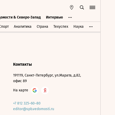
домости & Северо-Запад
Интервью
Ведомости & Северо-Запад
Интервью
Спорт
Аналитика
Страна
Техуспех
Наука
Контакты
191119, Санкт-Петербург, ул.Марата, д.82,
офис 89
На карте
+7 812 325–60–80
editor@spb.vedomosti.ru