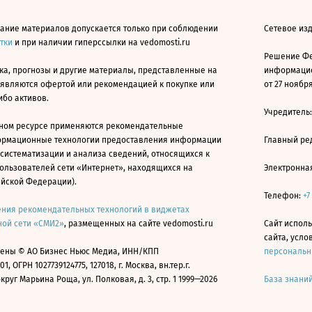
ание материалов допускается только при соблюдении
Сетевое изд
атки
и при наличии гиперссылки на vedomosti.ru
Решение Фе
ка, прогнозы и другие материалы, представленные на
информацио
 являются офертой или рекомендацией к покупке или
от 27 ноября
ибо активов.
Учредитель
ном ресурсе применяются рекомендательные
ормационные технологии предоставления информации
Главный ре
 систематизации и анализа сведений, относящихся к
ользователей сети «Интернет», находящихся на
Электронна
ийской Федерации).
Телефон:
+7
ния рекомендательных технологий в виджетах
ой сети «СМИ2»
, размещенных на сайте vedomosti.ru
Сайт исполь
сайта, усл
ены © АО Бизнес Ньюс Медиа, ИНН/КПП
персональн
01, ОГРН 1027739124775, 127018, г. Москва, вн.тер.г.
уг Марьина Роща, ул. Полковая, д. 3, стр. 1 1999—2026
База знани