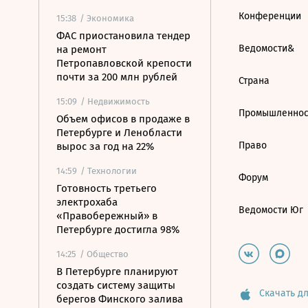
Конференции
15:38
/ Экономика
ФАС приостановила тендер
Ведомости&
на ремонт
Петропавловской крепости
почти за 200 млн рублей
Страна
15:09
/ Недвижимость
Промышленнос
Объем офисов в продаже в
Петербурге и Ленобласти
Право
вырос за год на 22%
14:59
/ Технологии
Форум
Готовность третьего
электрохаба
Ведомости Юг
«Правобережный» в
Петербурге достигла 98%
14:25
/ Общество
В Петербурге планируют
создать систему защиты
Скачать дл
берегов Финского залива