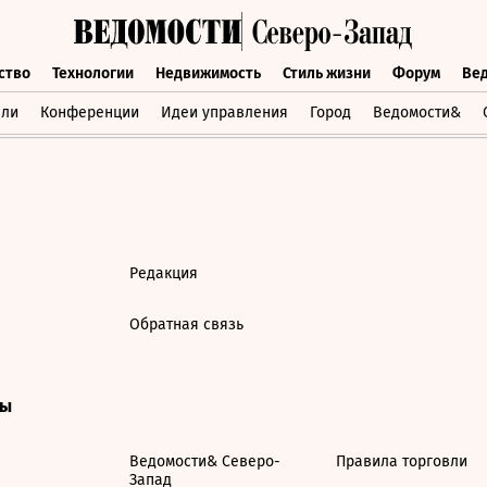
ство
Технологии
Недвижимость
Стиль жизни
Форум
Ве
бщество
Технологии
Недвижимость
Стиль жизни
Форум
вли
Конференции
Идеи управления
Город
Ведомости&
Редакция
Обратная связь
ты
Ведомости& Северо-
Правила торговли
Запад