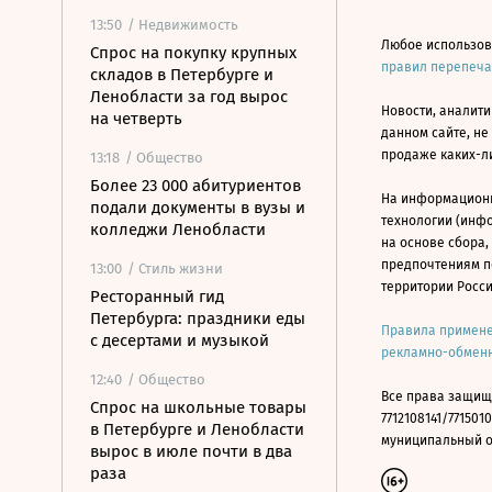
13:50
/ Недвижимость
Любое использов
Спрос на покупку крупных
правил перепеч
складов в Петербурге и
Ленобласти за год вырос
Новости, аналити
на четверть
данном сайте, не
продаже каких-л
13:18
/ Общество
Более 23 000 абитуриентов
На информацион
подали документы в вузы и
технологии (инф
колледжи Ленобласти
на основе сбора,
предпочтениям п
13:00
/ Стиль жизни
территории Росс
Ресторанный гид
Петербурга: праздники еды
Правила примене
с десертами и музыкой
рекламно-обменн
12:40
/ Общество
Все права защищ
Спрос на школьные товары
7712108141/7715010
в Петербурге и Ленобласти
муниципальный окр
вырос в июле почти в два
раза