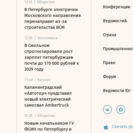
12:51
/ Общество
Конференции
В Петербурге электрички
Московского направления
Ведомости&
перенаправят из-за
строительства ВСМ
Страна
12:36
/ Экономика
В Смольном
Промышленнос
спрогнозировали рост
зарплат петербуржцев
Право
почти до 170 000 рублей к
2029 году
Форум
11:40
/ Бизнес
Калининградский
Ведомости Юг
«Автотор» представил
новый электрический
самосвал Ambertruck
11:35
/ Общество
Новым начальником ГУ
Скачать дл
ФСИН по Петербургу и