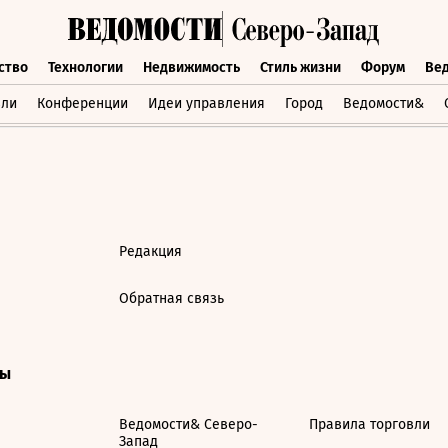
ство
Технологии
Недвижимость
Стиль жизни
Форум
Ве
бщество
Технологии
Недвижимость
Стиль жизни
Форум
вли
Конференции
Идеи управления
Город
Ведомости&
Редакция
Обратная связь
ты
Ведомости& Северо-
Правила торговли
Запад