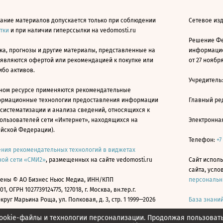
ание материалов допускается только при соблюдении
Сетевое изд
атки
и при наличии гиперссылки на vedomosti.ru
Решение Фе
ка, прогнозы и другие материалы, представленные на
информацио
 являются офертой или рекомендацией к покупке или
от 27 ноября
ибо активов.
Учредитель
ном ресурсе применяются рекомендательные
ормационные технологии предоставления информации
Главный ре
 систематизации и анализа сведений, относящихся к
ользователей сети «Интернет», находящихся на
Электронна
ийской Федерации).
Телефон:
+7
ния рекомендательных технологий в виджетах
ой сети «СМИ2»
, размещенных на сайте vedomosti.ru
Сайт исполь
сайта, усл
ены © АО Бизнес Ньюс Медиа, ИНН/КПП
персональн
01, ОГРН 1027739124775, 127018, г. Москва, вн.тер.г.
уг Марьина Роща, ул. Полковая, д. 3, стр. 1 1999—2026
База знани
ookie-файлы и технологии персонализации. Продолжая пользоват