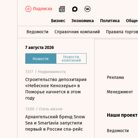
Подписка
Бизнес
Экономика
Политика
Обще
Бизнес
Экономика
Политика
О
Ведомости
Справочник компаний
Правила торго
7 августа 2026
Новости
Новости
компаний
13:17
/ Недвижимость
Реклама
Строительство депозитария
«Небесное Кенозерье» в
Поморье начнется в этом
Менеджмент
году
13:00
/ Стиль жизни
Наши проек
Архангельский бренд Snow
Sea и Smartavia запустили
первый в России спа-рейс
Ведомости