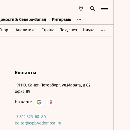
домости & Северо-Запад
Интервью
Ведомости & Северо-Запад
Интервью
Спорт
Аналитика
Страна
Техуспех
Наука
Контакты
191119, Санкт-Петербург, ул.Марата, д.82,
офис 89
На карте
+7 812 325–60–80
editor@spb.vedomosti.ru