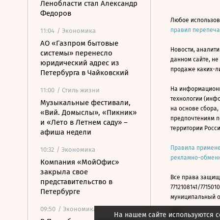
Ленобласти стал Александр
Федоров
Любое использов
правил перепеч
11:04
/ Экономика
АО «Газпром бытовые
Новости, аналити
системы» перенесло
данном сайте, не
юридический адрес из
продаже каких-л
Петербурга в Чайковский
На информацион
11:00
/ Стиль жизни
технологии (инф
Музыкальные фестивали,
на основе сбора,
«Вий. Домыслы», «Пикник»
предпочтениям п
и «Лето в Летнем саду» –
территории Росс
афиша недели
Правила примене
10:32
/ Экономика
рекламно-обменн
Компания «МойОфис»
закрыла свое
Все права защищ
представительство в
7712108141/7715010
Петербурге
муниципальный окр
09:50
/ Экономика
На нашем сайте используются c