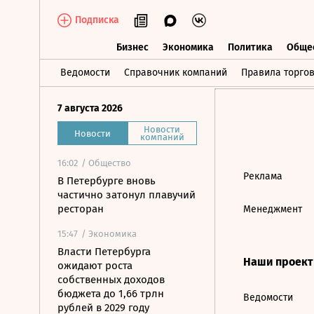
Подписка
Бизнес
Экономика
Политика
Обще
Бизнес
Экономика
Политика
О
Ведомости
Справочник компаний
Правила торго
7 августа 2026
Новости
Новости
компаний
16:02
/ Общество
Реклама
В Петербурге вновь
частично затонул плавучий
ресторан
Менеджмент
15:47
/ Экономика
Власти Петербурга
Наши проек
ожидают роста
собственных доходов
бюджета до 1,66 трлн
Ведомости
рублей в 2029 году