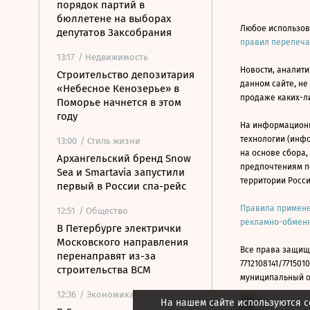
порядок партий в
бюллетене на выборах
Любое использов
депутатов Заксобрания
правил перепеч
13:17
/ Недвижимость
Новости, аналити
Строительство депозитария
данном сайте, не
«Небесное Кенозерье» в
продаже каких-л
Поморье начнется в этом
году
На информацион
технологии (инф
13:00
/ Стиль жизни
на основе сбора,
Архангельский бренд Snow
предпочтениям п
Sea и Smartavia запустили
территории Росс
первый в России спа-рейс
Правила примене
12:51
/ Общество
рекламно-обменн
В Петербурге электрички
Московского направления
Все права защищ
перенаправят из-за
7712108141/7715010
строительства ВСМ
муниципальный окр
12:36
/ Экономика
На нашем сайте используются c