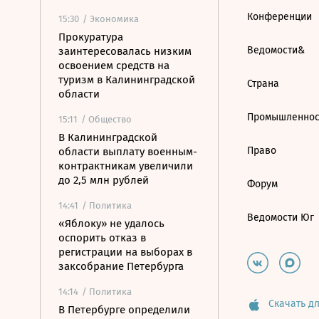
Конференции
15:30
/ Экономика
Прокуратура
Ведомости&
заинтересовалась низким
освоением средств на
туризм в Калининградской
Страна
области
Промышленнос
15:11
/ Общество
В Калининградской
Право
области выплату военным-
контрактникам увеличили
до 2,5 млн рублей
Форум
14:41
/ Политика
Ведомости Юг
«Яблоку» не удалось
оспорить отказ в
регистрации на выборах в
заксобрание Петербурга
14:14
/ Политика
Скачать дл
В Петербурге определили