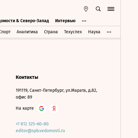
домости & Северо-Запад
Интервью
Ведомости & Северо-Запад
Интервью
Спорт
Аналитика
Страна
Техуспех
Наука
Контакты
191119, Санкт-Петербург, ул.Марата, д.82,
офис 89
На карте
+7 812 325–60–80
editor@spb.vedomosti.ru