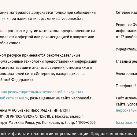
ание материалов допускается только при соблюдении
Сетевое изд
атки
и при наличии гиперссылки на vedomosti.ru
Решение Фе
ка, прогнозы и другие материалы, представленные на
информацио
 являются офертой или рекомендацией к покупке или
от 27 ноября
ибо активов.
Учредитель
ном ресурсе применяются рекомендательные
ормационные технологии предоставления информации
Главный ре
 систематизации и анализа сведений, относящихся к
ользователей сети «Интернет», находящихся на
Электронна
ийской Федерации).
Телефон:
+7
ния рекомендательных технологий в виджетах
ой сети «СМИ2»
, размещенных на сайте vedomosti.ru
Сайт исполь
сайта, усл
ены © АО Бизнес Ньюс Медиа, ИНН/КПП
персональн
01, ОГРН 1027739124775, 127018, г. Москва, вн.тер.г.
уг Марьина Роща, ул. Полковая, д. 3, стр. 1 1999—2026
База знани
ookie-файлы и технологии персонализации. Продолжая пользоват