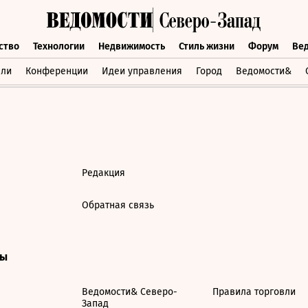
ство
Технологии
Недвижимость
Стиль жизни
Форум
Ве
бщество
Технологии
Недвижимость
Стиль жизни
Форум
вли
Конференции
Идеи управления
Город
Ведомости&
Редакция
Обратная связь
ты
Ведомости& Северо-
Правила торговли
Запад