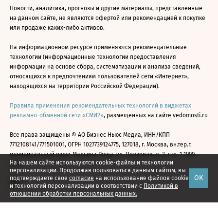
Новости, аналитика, прогнозы и другие материалы, представленные
на данном сайте, не являются офертой или рекомендацией к покупке
или продаже каких-либо активов.
На информационном ресурсе применяются рекомендательные
технологии (информационные технологии предоставления
информации на основе сбора, систематизации и анализа сведений,
относящихся к предпочтениям пользователей сети «Интернет»,
находящихся на территории Российской Федерации).
Правила применения рекомендательных технологий в виджетах
рекламно-обменной сети «СМИ2»
, размещенных на сайте vedomosti.ru
Все права защищены © АО Бизнес Ньюс Медиа, ИНН/КПП
7712108141/771501001, ОГРН 1027739124775, 127018, г. Москва, вн.тер.г.
муниципальный округ Марьина Роща, ул. Полковая, д. 3, стр. 1 1999—
На нашем сайте используются cookie-файлы и технологии
2026
персонализации. Продолжая пользоваться данным сайтом, вы
ОК
подтверждаете свое
согласие
на использование файлов cookie
и технологий персонализации в соответствии с
Политикой в
отношении обработки персональных данных.