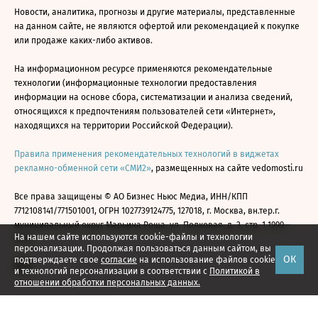
Новости, аналитика, прогнозы и другие материалы, представленные
на данном сайте, не являются офертой или рекомендацией к покупке
или продаже каких-либо активов.
На информационном ресурсе применяются рекомендательные
технологии (информационные технологии предоставления
информации на основе сбора, систематизации и анализа сведений,
относящихся к предпочтениям пользователей сети «Интернет»,
находящихся на территории Российской Федерации).
Правила применения рекомендательных технологий в виджетах
рекламно-обменной сети «СМИ2»
, размещенных на сайте vedomosti.ru
Все права защищены © АО Бизнес Ньюс Медиа, ИНН/КПП
7712108141/771501001, ОГРН 1027739124775, 127018, г. Москва, вн.тер.г.
муниципальный округ Марьина Роща, ул. Полковая, д. 3, стр. 1 1999—
На нашем сайте используются cookie-файлы и технологии
2026
персонализации. Продолжая пользоваться данным сайтом, вы
ОК
подтверждаете свое
согласие
на использование файлов cookie
и технологий персонализации в соответствии с
Политикой в
отношении обработки персональных данных.